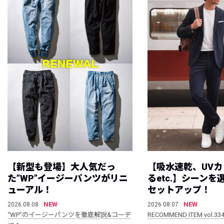
【新型も登場】大人気だっ
【吸水速乾、UV
た”WP”イージーパンツがリニ
るetc.】シーン
ューアル！
セットアップ！
NEW
NEW
2026.08.08
2026.08.07
“WP”のイージーパンツを徹底解説&コーデ
RECOMMEND ITEM vol.33