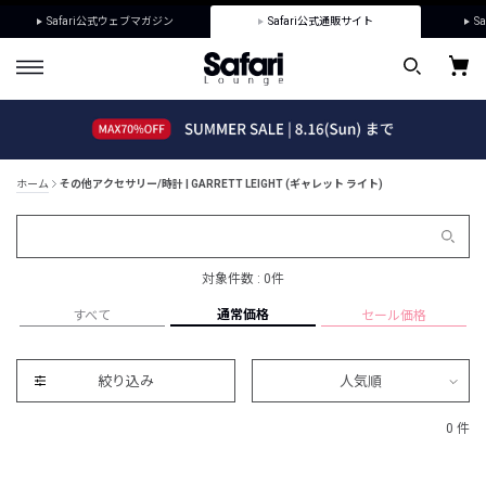
Safari公式ウェブマガジン
Safari公式通販サイト
Sa
ホーム
その他アクセサリー/時計 | GARRETT LEIGHT (ギャレット ライト)
対象件数 : 0件
通常価格
すべて
セール価格
絞り込み
人気順
0 件