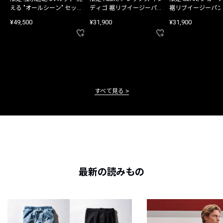
える "オールシーン" セット
ディゴ 裾リブイージーパン
裾リブイージーパン
アップ
ツ
¥49,500
¥31,900
¥31,900
すべて見る
最新の読みもの