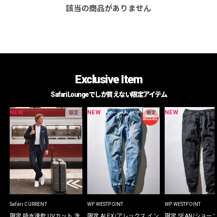
該当の商品がありません
Exclusive Item
Safari Loungeでしか買えない限定アイテム
NEW
NEW
NEW
限定
限定
Safari CURRENT
WP WESTPOINT
WP WESTPOINT
限定 吸水速乾 UVカット 洗
限定 ALEX/アレックス イン
限定 SEAN/ショー