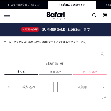
Safari公式ウェブマガジン
Safari公式通販サイト
Sa
ホーム
ネックレス | J&M DAVIDSON (ジェイアンドエムデヴィッドソン)
対象件数 : 0件
すべて
通常価格
セール価格
絞り込み
人気順
0 件