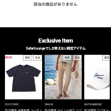
該当の商品がありません
Exclusive Item
Safari Loungeでしか買えない限定アイテム
NEW
限定
別注
限定
別注
限定
DOGTOWN
YANUK
MUTA MARINE
別注限定 水陸両用 コーデュ
別注限定 ペイント加工 リゾ
別注限定 ロゴキャ