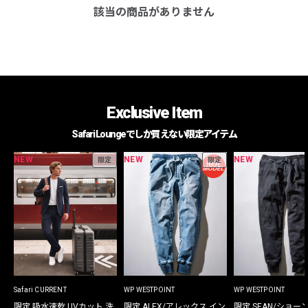
該当の商品がありません
Exclusive Item
Safari Loungeでしか買えない限定アイテム
NEW
NEW
NEW
限定
限定
Safari CURRENT
WP WESTPOINT
WP WESTPOINT
限定 吸水速乾 UVカット 洗
限定 ALEX/アレックス イン
限定 SEAN/ショー