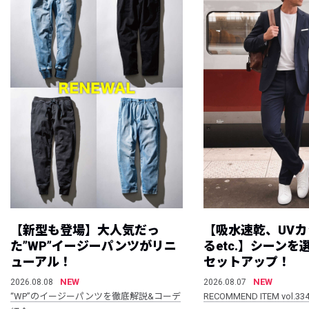
【新型も登場】大人気だっ
【吸水速乾、UV
た”WP”イージーパンツがリニ
るetc.】シーン
ューアル！
セットアップ！
NEW
NEW
2026.08.08
2026.08.07
“WP”のイージーパンツを徹底解説&コーデ
RECOMMEND ITEM vol.33