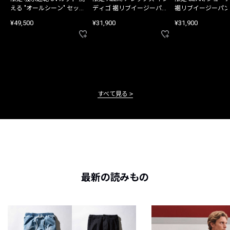
える "オールシーン" セット
ディゴ 裾リブイージーパン
裾リブイージーパン
アップ
ツ
¥49,500
¥31,900
¥31,900
すべて見る
最新の読みもの