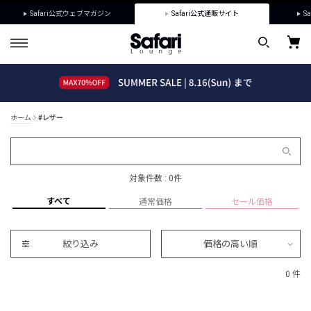
Safari公式ウェブマガジン
Safari公式通販サイト
Sa
ホーム
#レザー
対象件数 : 0件
すべて
通常価格
セール価格
絞り込み
価格の高い順
0 件