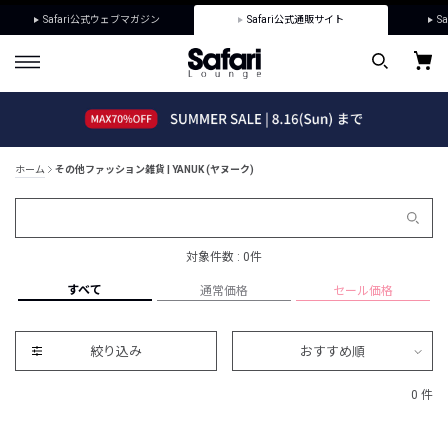
Safari公式ウェブマガジン
Safari公式通販サイト
Sa
ホーム
その他ファッション雑貨 | YANUK (ヤヌーク)
対象件数 : 0件
すべて
通常価格
セール価格
絞り込み
おすすめ順
0 件