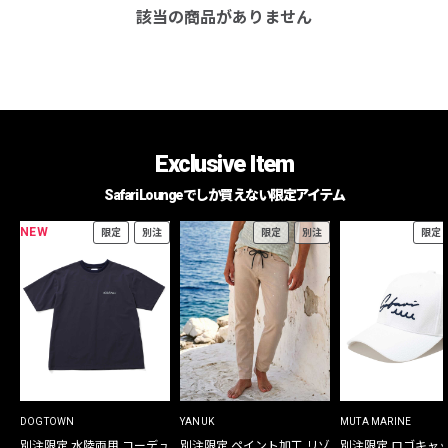
該当の商品がありません
Exclusive Item
Safari Loungeでしか買えない限定アイテム
NEW
限定
別注
限定
別注
限定
DOGTOWN
YANUK
MUTA MARINE
別注限定 水陸両用 コーデュ
別注限定 ペイント加工 リゾ
別注限定 ロゴキャ