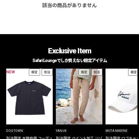
該当の商品がありません
Exclusive Item
Safari Loungeでしか買えない限定アイテム
NEW
限定
別注
限定
別注
限定
DOGTOWN
YANUK
MUTA MARINE
別注限定 水陸両用 コーデュ
別注限定 ペイント加工 リゾ
別注限定 ロゴキャ