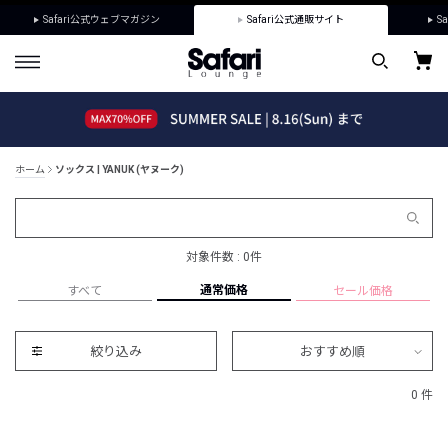
Safari公式ウェブマガジン
Safari公式通販サイト
Sa
ホーム
ソックス | YANUK (ヤヌーク)
対象件数 : 0件
通常価格
すべて
セール価格
絞り込み
おすすめ順
0 件