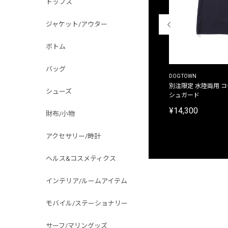
トップス
ジャケット/アウター
ボトム
バッグ
THE DUFFER OF ST.GEORGE
DOGTOWN
別注限定 ピグメントダイ バックプリント サーフ
別注限定 水陸両用 
シューズ
プリントTシャツ
シュガード
¥9,900
¥14,300
財布/小物
アクセサリー/時計
ヘルス&コスメティクス
インテリア/ルームアイテム
モバイル/ステーショナリー
サーフ/マリングッズ