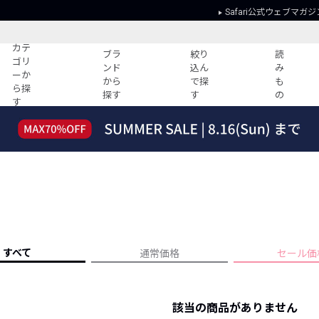
Safari公式ウェブマガジ
カテ
ブラ
絞り
読
ゴリ
ンド
込ん
み
ーか
から
で探
も
ら探
探す
す
の
す
読みもの
ガイド
ー
すべての記事
ショッピング
2026年のイチオシTシャツ！
初めての方
“WP”のイージーパンツを徹底解説&コ
Club Safari
ーデ紹介
よくある質問
HOTなコーデ TOP20
会社概要
ディネート
新ブランドご紹介！
会員利用規約
すべて
通常価格
セール価
人気記事ランキング
プライバシー
バイヤーズ レコメンド
特定商取引に
今週の別注アイテム
該当の商品がありません
ウィークリーコーデ