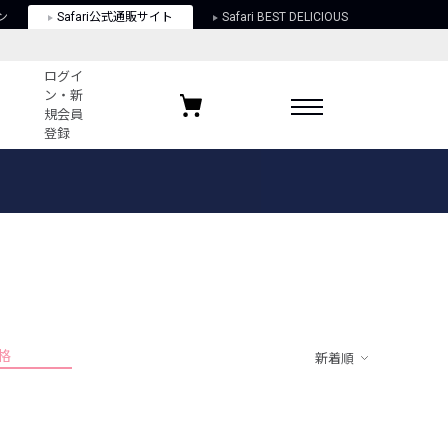
ン
Safari公式通販サイト
Safari BEST DELICIOUS
ログイ
ン・新
規会員
登録
ログイン・新規会員登録
お気に入りアイテム
ガイド
お気に入りブランド
お気に入り記事
最近チェックしたアイテム
格
新着順
ポリシー
関する法律