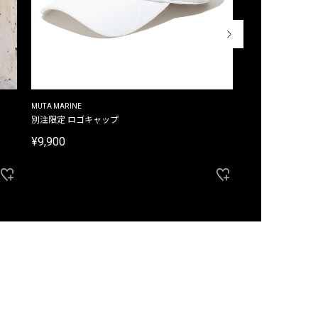
MUTA MARINE
CROSSLEY
ム
別注限定 ロゴキャップ
別注限定 ノースリ
¥9,900
¥8,580
40%OFF