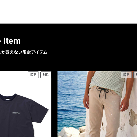
レコメンドアイテム
ピックアップアイテム
フォーカスブランド
セールおすすめアイテム
e Item
人気アイテム TOP 15
geでしか買えない限定アイテム
限定
別注
限定