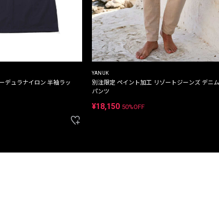
YANUK
コーデュラナイロン 半袖ラッ
別注限定 ペイント加工 リゾートジーンズ デニ
パンツ
¥18,150
50%OFF