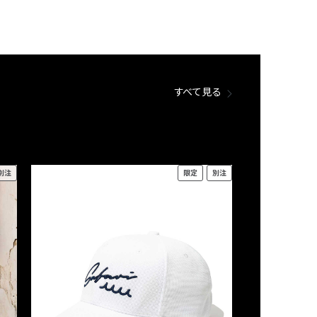
すべて見る
別注
限定
別注