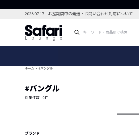
2026.07.17 お盆期間中の発送・お問い合わせ対応について
アイテム
スペシャル
カテゴリーから探す
スペシャルフィーチャ
ホーム
#バングル
ブランドから探す
特集記事
絞り込んで探す
#バングル
新着アイテム
コーディネート
編集部のおすすめアイテム
対象件数 :
0
件
編集部のおすすめコー
ランキング
雑誌・カタログ掲載アイテム
セール
ブランド