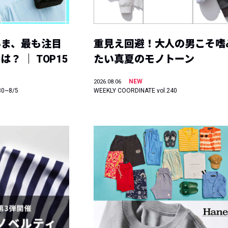
いま、最も注目
重見え回避！大人の男こそ嗜
？ ｜ TOP15
たい真夏のモノトーン
NEW
2026.08.06
30~8/5
WEEKLY COORDINATE vol.240