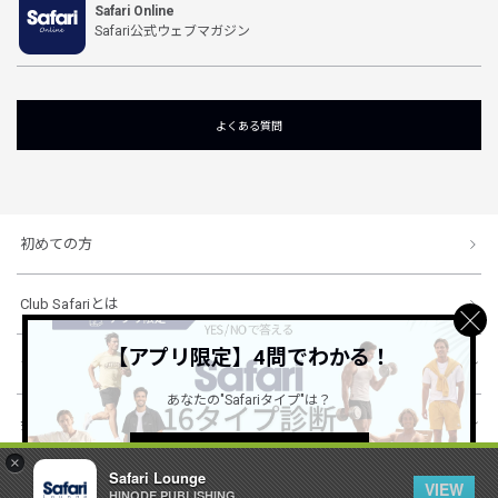
Safari Online
Safari公式ウェブマガジン
よくある質問
初めての方
Club Safariとは
【アプリ限定】4問でわかる！
ショッピングガイド
あなたの"Safariタイプ"は？
会社概要・規約
詳しくはこちら ＞
×
Safari Lounge
VIEW
HINODE PUBLISHING ..
© 1996-2026 HINODE PUBLISHING co., ltd. All Rights Reserved.