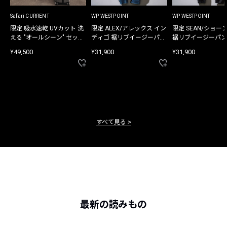
Safari CURRENT
WP WESTPOINT
WP WESTPOINT
限定 吸水速乾 UVカット 洗
限定 ALEX/アレックス イン
限定 SEAN/ショー
える "オールシーン" セット
ディゴ 裾リブイージーパン
裾リブイージーパン
アップ
ツ
¥49,500
¥31,900
¥31,900
すべて見る
最新の読みもの