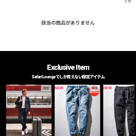
0 件
該当の商品がありません
Exclusive Item
Safari Loungeでしか買えない限定アイテム
NEW
NEW
NEW
限定
限定