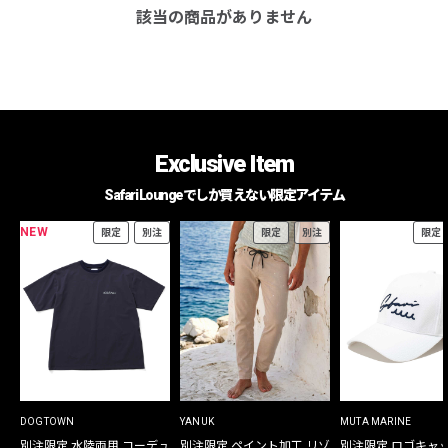
該当の商品がありません
Exclusive Item
Safari Loungeでしか買えない限定アイテム
NEW
限定
別注
限定
別注
限定
DOGTOWN
YANUK
MUTA MARINE
別注限定 水陸両用 コーデュ
別注限定 ペイント加工 リゾ
別注限定 ロゴキャ