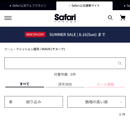
Safari公式ウェブマガジン
Safari公式通販サイト
Sa
ホーム
ファッション雑貨 | YANUK (ヤヌーク)
対象件数 : 0件
すべて
通常価格
セール価格
絞り込み
価格の高い順
0 件