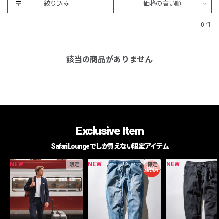
絞り込み
価格の高い順
0 件
該当の商品がありません
Exclusive Item
Safari Loungeでしか買えない限定アイテム
NEW
NEW
NEW
限定
限定