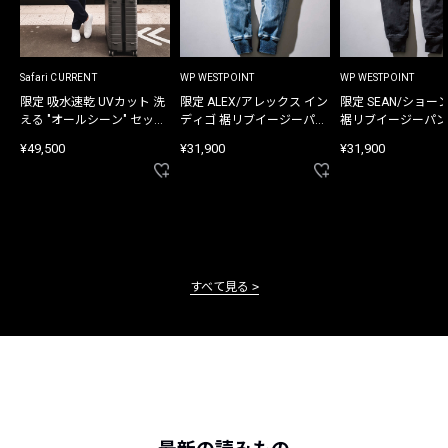
Safari CURRENT
WP WESTPOINT
WP WESTPOINT
限定 吸水速乾 UVカット 洗
限定 ALEX/アレックス イン
限定 SEAN/ショー
える "オールシーン" セット
ディゴ 裾リブイージーパン
裾リブイージーパン
アップ
ツ
¥49,500
¥31,900
¥31,900
すべて見る