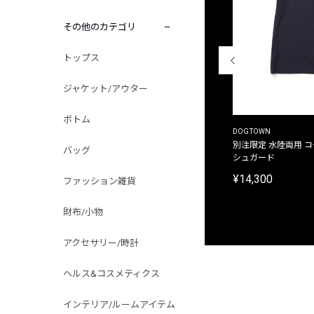
その他のカテゴリ
トップス
ジャケット/アウター
ボトム
THE DUFFER OF ST.GEORGE
DOGTOWN
別注限定 ピグメントダイ バックプリント サーフ
別注限定 水陸両用 
バッグ
プリントTシャツ
シュガード
¥9,900
¥14,300
ファッション雑貨
財布/小物
アクセサリー/時計
ヘルス&コスメティクス
インテリア/ルームアイテム