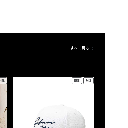
すべて見る
別注
限定
別注