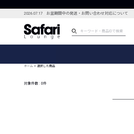
2026.07.17 お盆期間中の発送・お問い合わせ対応について
アイテム
スペシャル
カテゴリーから探す
スペシャルフィーチャ
ホーム
選択した商品
ブランドから探す
特集記事
絞り込んで探す
対象件数 :
0
件
新着アイテム
コーディネート
編集部のおすすめアイテム
編集部のおすすめコー
ランキング
雑誌・カタログ掲載アイテム
セール