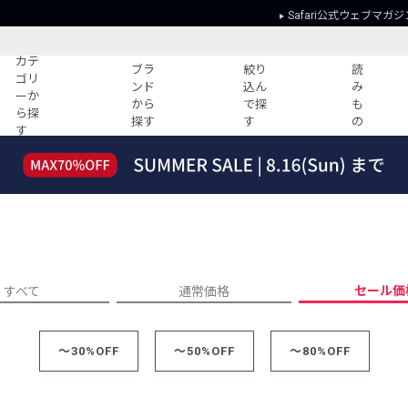
Safari公式ウェブマガジ
カテ
ブラ
絞り
読
ゴリ
ンド
込ん
み
ーか
から
で探
も
ら探
探す
す
の
す
読みもの
ガイド
ー
すべての記事
ショッピング
2026年のイチオシTシャツ！
初めての方
“WP”のイージーパンツを徹底解説&コ
Club Safari
ーデ紹介
よくある質問
HOTなコーデ TOP20
会社概要
セール価
すべて
通常価格
ディネート
新ブランドご紹介！
会員利用規約
人気記事ランキング
プライバシー
～30%OFF
バイヤーズ レコメンド
～50%OFF
～80%OFF
特定商取引に
今週の別注アイテム
ウィークリーコーデ