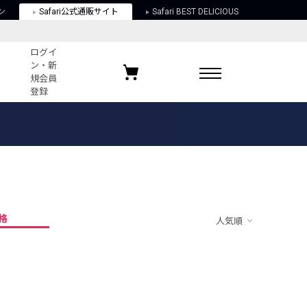
ン
Safari公式通販サイト
Safari BEST DELICIOUS
ログイ
ン・新
規会員
登録
ログイン・新規会員登録
お気に入りアイテム
ガイド
お気に入りブランド
お気に入り記事
最近チェックしたアイテム
格
人気順
ポリシー
関する法律