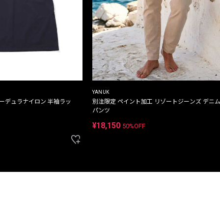
YANUK
コーデュラナイロン 半袖ラッ
別注限定 ペイント加工 リゾートジーンズ デニ
パンツ
¥18,150
50%OFF