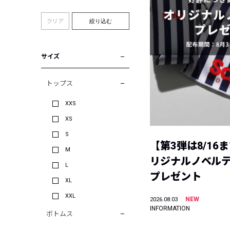
クリア
絞り込む
サイズ
トップス
XXS
XS
S
【第3弾は8/16
M
リジナルノベル
L
プレゼント
XL
XXL
NEW
2026.08.03
INFORMATION
ボトムス