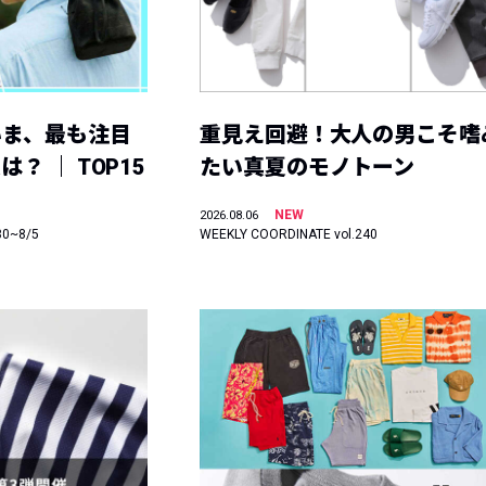
いま、最も注目
重見え回避！大人の男こそ嗜
？ ｜ TOP15
たい真夏のモノトーン
NEW
2026.08.06
30~8/5
WEEKLY COORDINATE vol.240