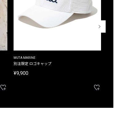
MUTA MARINE
CROSSLEY
ム
別注限定 ロゴキャップ
別注限定 ノースリ
¥9,900
¥8,580
40%OFF