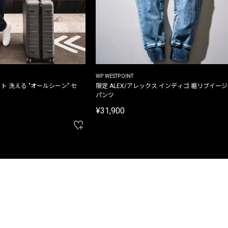
WP WESTPOINT
ト 洗える "オールシーン" セ
限定 ALEX/アレックス インディゴ 裾リブイー
パンツ
¥31,900