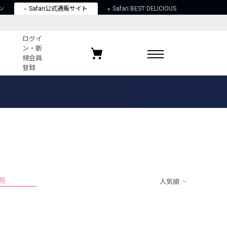
ン
Safari公式通販サイト
Safari BEST DELICIOUS
ログイ
ン・新
規会員
登録
ログイン・新規会員登録
お気に入りアイテム
ガイド
お気に入りブランド
お気に入り記事
最近チェックしたアイテム
格
人気順
ポリシー
関する法律