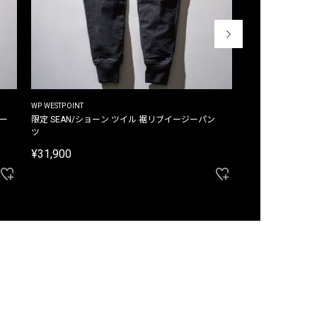
WP WESTPOINT
WP WESTPOINT
ジー
限定 SEAN/ショーン ツイル 裾リブイージーパン
限定 DAVID/デイヴィッド インデ
ツ
イージーパンツ
¥31,900
¥33,000