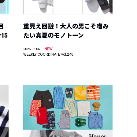
目
重見え回避！大人の男こそ嗜み
15
たい真夏のモノトーン
NEW
2026.08.06
WEEKLY COORDINATE vol.240