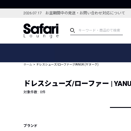
2026.07.17 お盆期間中の発送・お問い合わせ対応について
アイテム
スペシャル
カテゴリーから探す
スペシャルフィーチャ
ホーム
ドレスシューズ/ローファー | YANUK (ヤヌーク)
ブランドから探す
特集記事
絞り込んで探す
ドレスシューズ/ローファー | YANU
新着アイテム
コーディネート
編集部のおすすめアイテム
対象件数 :
0
件
編集部のおすすめコー
ランキング
雑誌・カタログ掲載アイテム
セール
ブランド