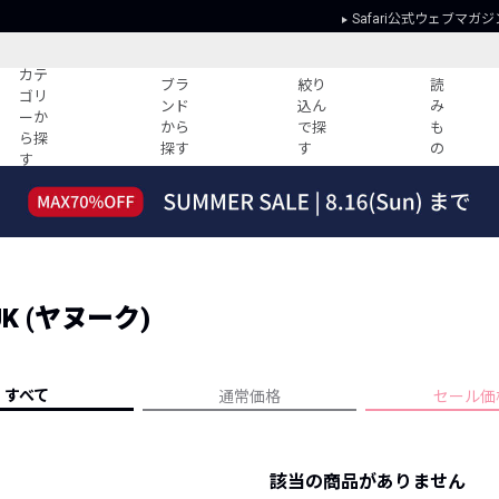
Safari公式ウェブマガジ
カテ
ブラ
絞り
読
ゴリ
ンド
込ん
み
ーか
から
で探
も
ら探
探す
す
の
す
読みもの
ガイド
ー
すべての記事
ショッピング
2026年のイチオシTシャツ！
初めての方
“WP”のイージーパンツを徹底解説&コ
Club Safari
ーデ紹介
K (ヤヌーク)
よくある質問
HOTなコーデ TOP20
会社概要
ディネート
新ブランドご紹介！
会員利用規約
すべて
通常価格
セール価
人気記事ランキング
プライバシー
バイヤーズ レコメンド
特定商取引に
今週の別注アイテム
該当の商品がありません
ウィークリーコーデ