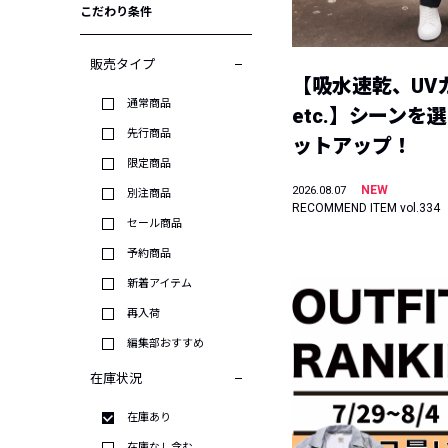
こだわり条件
販売タイプ
【吸水速乾、UV
通常商品
etc.】シーンを
先行商品
ットアップ！
限定商品
NEW
2026.08.07
別注商品
RECOMMEND ITEM vol.334
セール商品
予約商品
新着アイテム
再入荷
編集部おすすめ
在庫状況
在庫あり
在庫なし含む