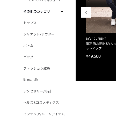
モカシン/デッキシューズ
その他のカテゴリ
トップス
ジャケット/アウター
ACANTHUS
Safari CURRENT
別注限定 フード付き チェックシャツジャケット
限定 吸水速乾 UVカッ
ボトム
ットアップ
¥31,900
¥49,500
バッグ
ファッション雑貨
財布/小物
アクセサリー/時計
ヘルス&コスメティクス
インテリア/ルームアイテム