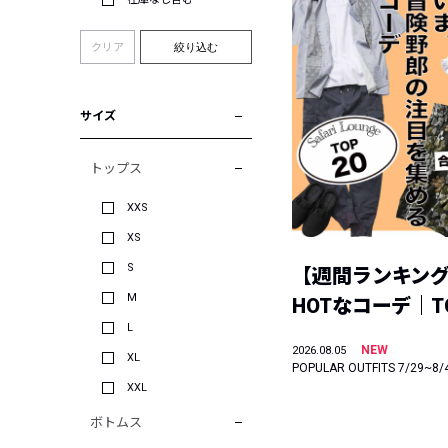
クリア
絞り込む
サイズ
トップス
XXS
XS
S
【週間ランキン
M
HOTなコーデ｜TO
L
NEW
2026.08.05
XL
POPULAR OUTFITS 7/29~8/
XXL
ボトムス