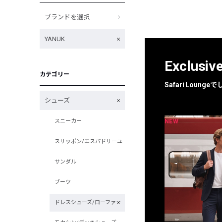
ブランドを選択
YANUK
Exclusiv
カテゴリー
Safari Loun
シューズ
NEW
NEW
スニーカー
限定
別注
スリッポン/エスパドリーユ
サンダル
ブーツ
ドレスシューズ/ローファー