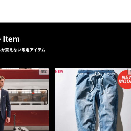
レコメンドアイテム
ピックアップアイテム
フォーカスブランド
セールおすすめアイテム
e Item
人気アイテム TOP 15
geでしか買えない限定アイテム
NEW
限定