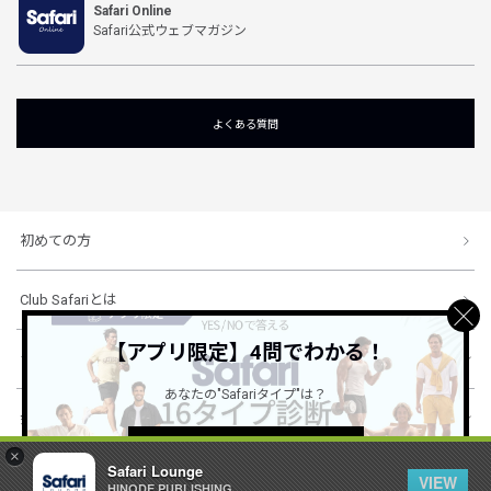
Safari Online
Safari公式ウェブマガジン
よくある質問
初めての方
Club Safariとは
【アプリ限定】4問でわかる！
ショッピングガイド
あなたの"Safariタイプ"は？
会社概要・規約
詳しくはこちら ＞
×
Safari Lounge
VIEW
HINODE PUBLISHING ..
© 1996-2026 HINODE PUBLISHING co., ltd. All Rights Reserved.