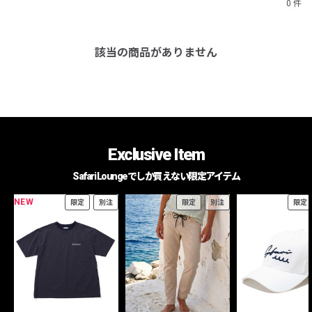
0 件
該当の商品がありません
Exclusive Item
Safari Loungeでしか買えない限定アイテム
NEW
限定
別注
限定
別注
限定