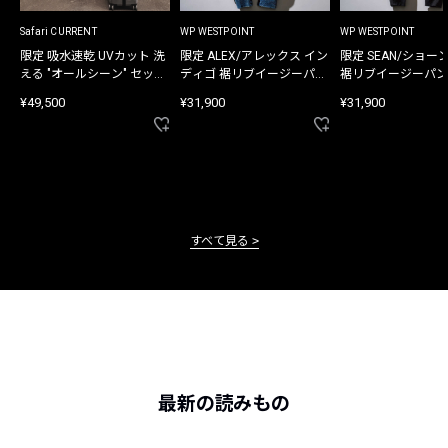
Safari CURRENT
WP WESTPOINT
WP WESTPOINT
限定 吸水速乾 UVカット 洗
限定 ALEX/アレックス イン
限定 SEAN/ショー
える "オールシーン" セット
ディゴ 裾リブイージーパン
裾リブイージーパン
アップ
ツ
¥49,500
¥31,900
¥31,900
すべて見る
最新の読みもの