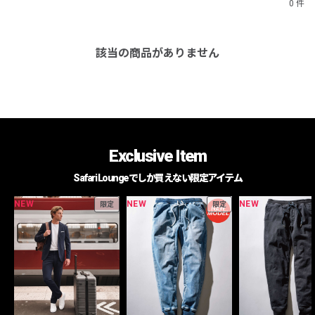
0 件
該当の商品がありません
Exclusive Item
Safari Loungeでしか買えない限定アイテム
NEW
NEW
NEW
限定
限定