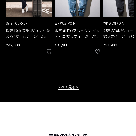
Safari CURRENT
WP WESTPOINT
WP WESTPOINT
限定 吸水速乾 UVカット 洗
限定 ALEX/アレックス イン
限定 SEAN/ショー
える "オールシーン" セット
ディゴ 裾リブイージーパン
裾リブイージーパン
アップ
ツ
¥49,500
¥31,900
¥31,900
すべて見る