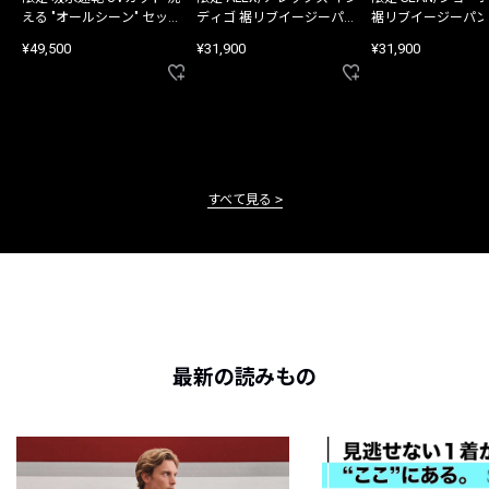
える "オールシーン" セット
ディゴ 裾リブイージーパン
裾リブイージーパン
アップ
ツ
¥49,500
¥31,900
¥31,900
すべて見る
最新の読みもの