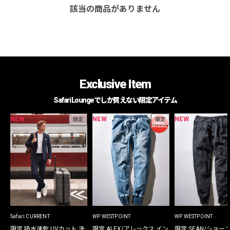
該当の商品がありません
Exclusive Item
Safari Loungeでしか買えない限定アイテム
NEW
NEW
NEW
限定
限定
Safari CURRENT
WP WESTPOINT
WP WESTPOINT
限定 吸水速乾 UVカット 洗
限定 ALEX/アレックス イン
限定 SEAN/ショー