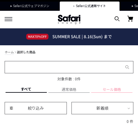
Safari公式ウェブマガジン
Safari公式通販サイト
Sa
ホーム
選択した商品
対象件数 : 0件
すべて
通常価格
セール価格
絞り込み
新着順
0 件