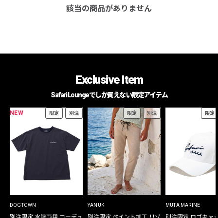
該当の商品がありません
Exclusive Item
Safari Loungeでしか買えない限定アイテム
NEW
限定
別注
限定
別注
限定
DOGTOWN
YANUK
MUTA MARINE
別注限定 水陸両用 コーデュ
別注限定 ペイント加工 リゾ
別注限定 ロゴキャ