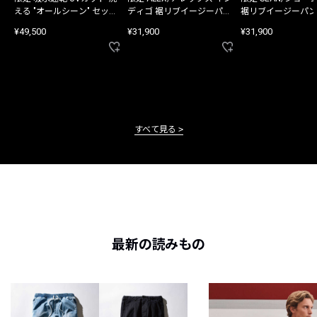
える "オールシーン" セット
ディゴ 裾リブイージーパン
裾リブイージーパン
アップ
ツ
¥49,500
¥31,900
¥31,900
すべて見る
最新の読みもの