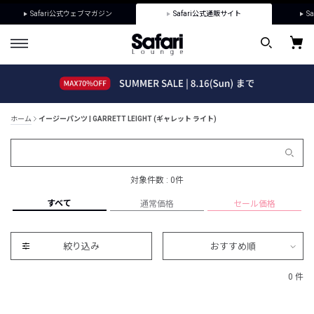
Safari公式ウェブマガジン
Safari公式通販サイト
Sa
ホーム
イージーパンツ | GARRETT LEIGHT (ギャレット ライト)
対象件数 : 0件
すべて
通常価格
セール価格
絞り込み
おすすめ順
0 件