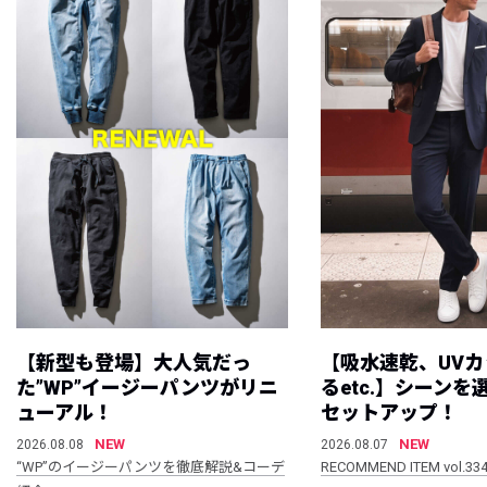
【新型も登場】大人気だっ
【吸水速乾、UV
た”WP”イージーパンツがリニ
るetc.】シーン
ューアル！
セットアップ！
NEW
NEW
2026.08.08
2026.08.07
“WP”のイージーパンツを徹底解説&コーデ
RECOMMEND ITEM vol.33