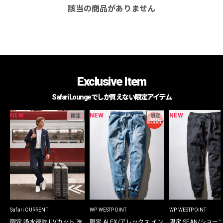
該当の商品がありません
Exclusive Item
Safari Loungeでしか買えない限定アイテム
NEW
NEW
NEW
限定
限定
Safari CURRENT
WP WESTPOINT
WP WESTPOINT
限定 吸水速乾 UVカット 洗
限定 ALEX/アレックス イン
限定 SEAN/ショー