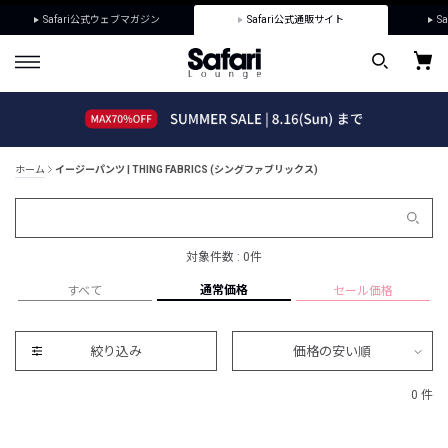
Safari公式ウェブマガジン
Safari公式通販サイト
Sa
ホーム
イージーパンツ | THING FABRICS (シングファブリックス)
対象件数 : 0件
通常価格
すべて
セール価格
絞り込み
価格の安い順
0 件