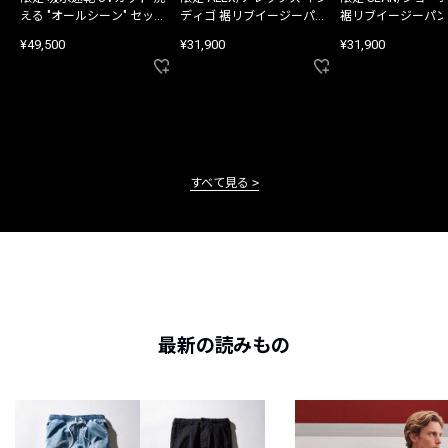
える "オールシーン" セット
ディゴ 裾リブイージーパン
裾リブイージーパン
アップ
ツ
¥49,500
¥31,900
¥31,900
すべて見る
最新の読みもの