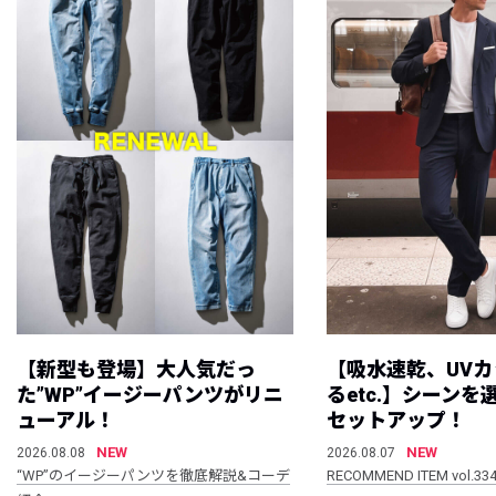
【新型も登場】大人気だっ
【吸水速乾、UV
た”WP”イージーパンツがリニ
るetc.】シーン
ューアル！
セットアップ！
NEW
NEW
2026.08.08
2026.08.07
“WP”のイージーパンツを徹底解説&コーデ
RECOMMEND ITEM vol.33