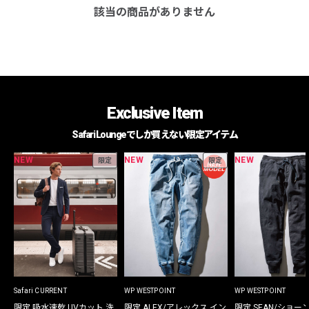
該当の商品がありません
Exclusive Item
Safari Loungeでしか買えない限定アイテム
NEW
NEW
NEW
限定
限定
Safari CURRENT
WP WESTPOINT
WP WESTPOINT
限定 吸水速乾 UVカット 洗
限定 ALEX/アレックス イン
限定 SEAN/ショー