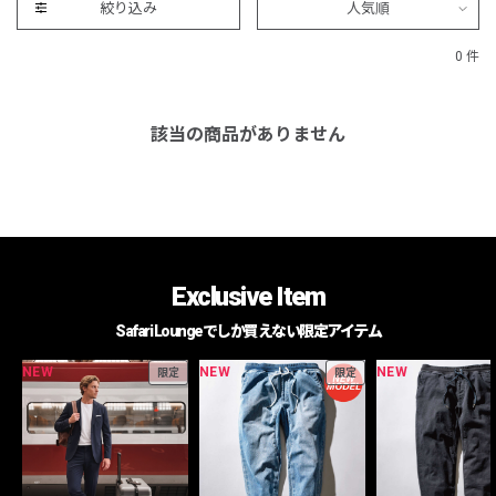
絞り込み
人気順
0 件
該当の商品がありません
Exclusive Item
Safari Loungeでしか買えない限定アイテム
NEW
NEW
NEW
限定
限定