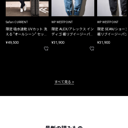
Safari CURRENT
WP WESTPOINT
WP WESTPOINT
限定 吸水速乾 UVカット 洗
限定 ALEX/アレックス イン
限定 SEAN/ショー
える "オールシーン" セット
ディゴ 裾リブイージーパン
裾リブイージーパン
アップ
ツ
¥49,500
¥31,900
¥31,900
すべて見る