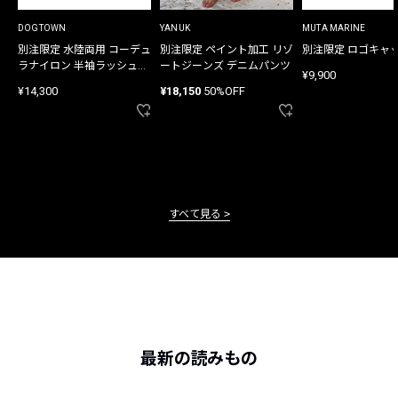
DOGTOWN
YANUK
MUTA MARINE
別注限定 水陸両用 コーデュ
別注限定 ペイント加工 リゾ
別注限定 ロゴキャ
ラナイロン 半袖ラッシュガ
ートジーンズ デニムパンツ
¥9,900
ード
¥14,300
¥18,150
50%OFF
すべて見る
最新の読みもの