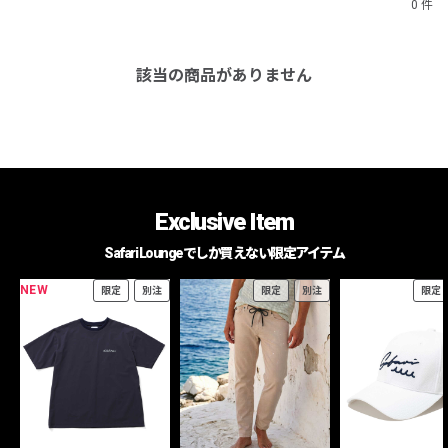
0 件
該当の商品がありません
Exclusive Item
Safari Loungeでしか買えない限定アイテム
NEW
限定
別注
限定
別注
限定