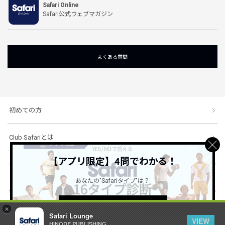
Safari Online
Safari公式ウェブマガジン
よくある質問
初めての方
Club Safariとは
【アプリ限定】4問でわかる！
ショッピングガイド
あなたの"Safariタイプ"は？
会社概要・規約
詳しくはこちら ＞
×
Safari Lounge
VIEW
HINODE PUBLISHING ..
© 1996-2026 HINODE PUBLISHING co., ltd. All Rights Reserved.