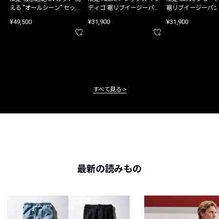
える "オールシーン" セット
ディゴ 裾リブイージーパン
裾リブイージーパン
アップ
ツ
¥49,500
¥31,900
¥31,900
すべて見る
最新の読みもの