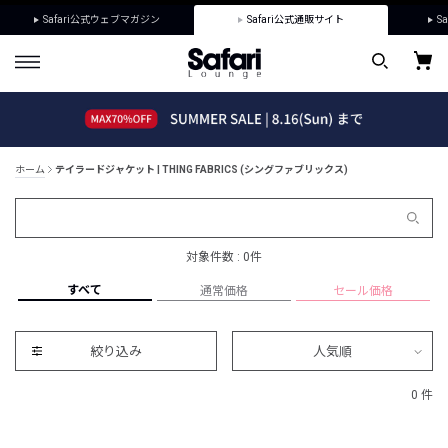
Safari公式ウェブマガジン
Safari公式通販サイト
Sa
ホーム
テイラードジャケット | THING FABRICS (シングファブリックス)
対象件数 : 0件
すべて
通常価格
セール価格
絞り込み
人気順
0 件