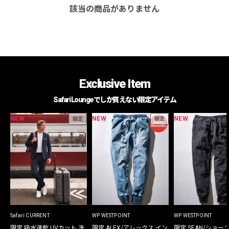
該当の商品がありません
Exclusive Item
Safari Loungeでしか買えない限定アイテム
NEW
NEW
NEW
限定
限定
Safari CURRENT
WP WESTPOINT
WP WESTPOINT
限定 吸水速乾 UVカット 洗
限定 ALEX/アレックス イン
限定 SEAN/ショー