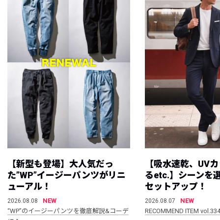
【新型も登場】大人気だっ
【吸水速乾、UV
た”WP”イージーパンツがリニ
るetc.】シーン
ューアル！
セットアップ！
NEW
NEW
2026.08.08
2026.08.07
“WP”のイージーパンツを徹底解説&コーデ
RECOMMEND ITEM vol.33