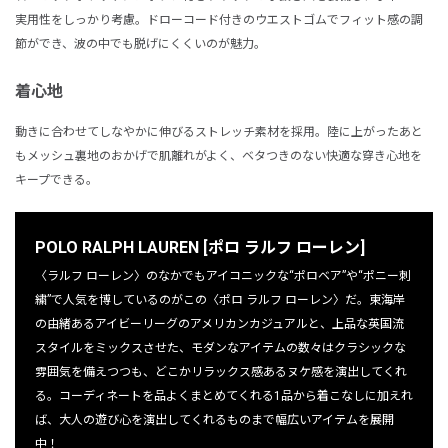
実用性をしっかり考慮。ドローコード付きのウエストゴムでフィット感の調
節ができ、波の中でも脱げにくくいのが魅力。
着心地
動きに合わせてしなやかに伸びるストレッチ素材を採用。陸に上がったあと
もメッシュ裏地のおかげで肌離れがよく、ベタつきのない快適な穿き心地を
キープできる。
POLO RALPH LAUREN [ポロ ラルフ ローレン]
〈ラルフ ローレン〉のなかでもアイコニックな“ポロベア”や“ポニー刺
繍”で人気を博しているのがこの〈ポロ ラルフ ローレン〉だ。東海岸
の由緒あるアイビーリーグのアメリカンカジュアルと、上品な英国流
スタイルをミックスさせた、モダンなアイテムの数々はクラシックな
雰囲気を備えつつも、どこかリラックス感あるヌケ感を演出してくれ
る。コーディネートを品よくまとめてくれる1品から着こなしに加えれ
ば、大人の遊び心を演出してくれるものまで幅広いアイテムを展開
中！