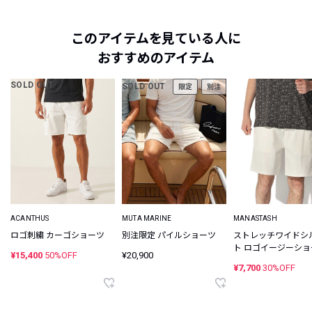
このアイテムを見ている人に
おすすめのアイテム
SOLD OUT
SOLD OUT
限定
別注
ACANTHUS
MUTA MARINE
MANASTASH
ロゴ刺繍 カーゴショーツ
別注限定 パイルショーツ
ストレッチワイドシ
ト ロゴイージーショ
¥15,400
50%OFF
¥20,900
¥7,700
30%OFF