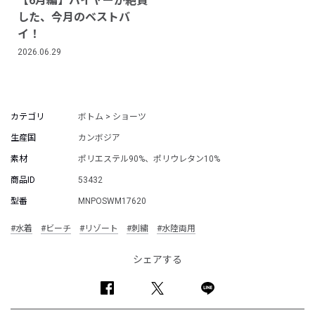
【6月編】バイヤーが絶賛
した、今月のベストバ
イ！
2026.06.29
カテゴリ
ボトム > ショーツ
生産国
カンボジア
素材
ポリエステル90%、ポリウレタン10%
商品ID
53432
型番
MNPOSWM17620
#水着
#ビーチ
#リゾート
#刺繍
#水陸両用
シェアする