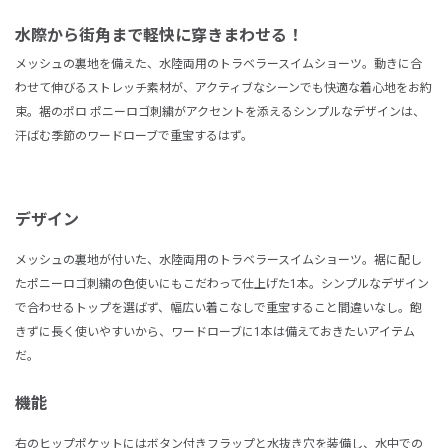
水際から街角まで軽快に穿きまわせる！
メッシュの裏地を備えた、水陸両用のトラベラースイムショーツ。動きに合
わせて伸びるストレッチ素材が、アクティブなシーンでも快適な着心地をお約
束。裾のポロ ポニーロゴ刺繍がアクセントを添えるシンプルなデザインは、
汗ばむ季節のワードローブで重宝するはず。
デザイン
メッシュの裏地が付いた、水陸両用のトラベラースイムショーツ。裾に配し
たポニーロゴ刺繍の色使いにもこだわって仕上げた1本。シンプルなデザイン
で合わせるトップを選ばず、幅広い着こなしで重宝すること間違いなし。飽
きずに長く使いやすいから、ワードローブに1本は備えておきたいアイテム
だ。
機能
右のヒップポケットにはボタン付きフラップと水抜き穴を装備し、水中での