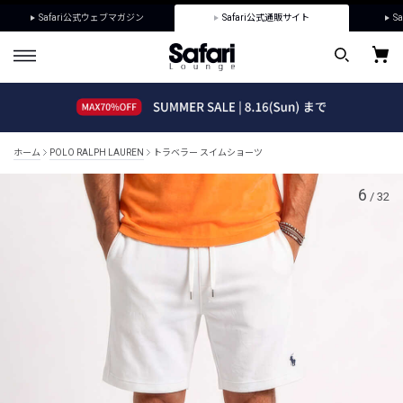
Safari公式ウェブマガジン
Safari公式通販サイト
Sa
ホーム
POLO RALPH LAUREN
トラベラー スイムショーツ
6
/
32