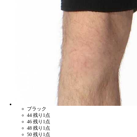
ブラック
44
残り1点
46
残り1点
48
残り1点
50
残り1点