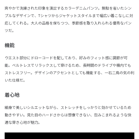
爽やかで洗練された印象を演出するカラーデニムパンツ。無駄を省いたシン
プルなデザインで、Tシャツからジャケットスタイルまで幅広い着こなしに対
応してくれる。大人の品格を保ちつつ、季節感を取り入れられる優秀なパン
ツだ。
機能
ウエスト部分にドローコードを配しており、好みのフィット感に調節が可
能。ベルトレスでリラックスして穿けるため、長時間のドライブや機内でも
ストレスフリー。デザインのアクセントとしても機能する、一石二鳥の気の利
いた仕様だ。
着心地
細身で美しいシルエットながら、ストレッチをしっかりと効かせているため
動きやすい。見た目のハードさからは想像できない、包みこまれるような快
適な穿き心地が魅力。