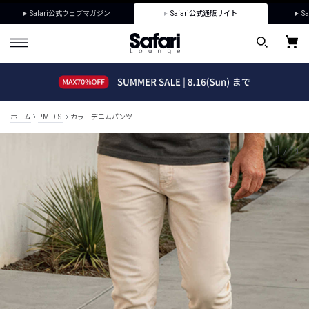
Safari公式ウェブマガジン
Safari公式通販サイト
Sa
ホーム
P.M.D.S.
カラーデニムパンツ
1
/
14