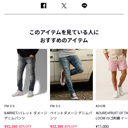
このアイテムを見ている人に
おすすめのアイテム
P.M.D.S.
P.M.D.S.
AOURE
BARRET/バレット ダメージ
ペイントダメージ デニムパ
AOURE×FRUIT OF T
デニムパンツ
ンツ
LOOM ロゴ刺繍 イ
ア バギーショーツ
¥32,340
40%OFF
¥32,340
40%OFF
¥11,000