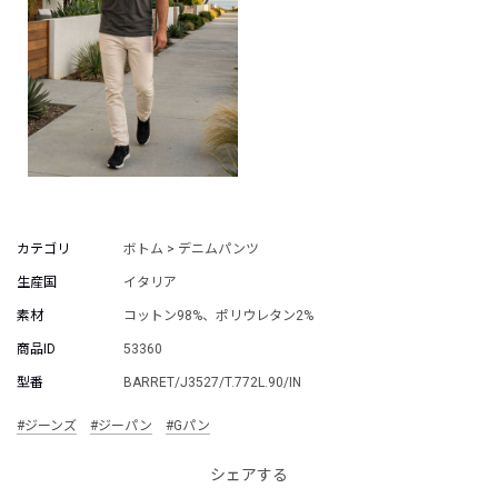
カテゴリ
ボトム > デニムパンツ
生産国
イタリア
素材
コットン98%、ポリウレタン2%
商品ID
53360
型番
BARRET/J3527/T.772L.90/IN
#ジーンズ
#ジーパン
#Gパン
シェアする