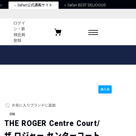
ン
Safari公式通販サイト
Safari BEST DELICIOUS
ログイ
ン・新
規会員
登録
ログイン・新規会員登録
お気に入りアイテム
ガイド
お気に入りブランド
お気に入り記事
最近チェックしたアイテム
再入荷
お気に入りブランドに追加
ポリシー
ON
関する法律
THE ROGER Centre Court/
ザ ロジャー センターコート