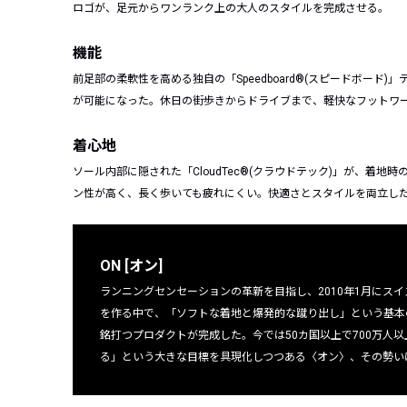
ロゴが、足元からワンランク上の大人のスタイルを完成させる。
機能
前足部の柔軟性を高める独自の「Speedboard®(スピードボー
が可能になった。休日の街歩きからドライブまで、軽快なフットワ
着心地
ソール内部に隠された「CloudTec®(クラウドテック)」が、着
ン性が高く、長く歩いても疲れにくい。快適さとスタイルを両立し
ON [オン]
ランニングセンセーションの革新を目指し、2010年1月にス
を作る中で、「ソフトな着地と爆発的な蹴り出し」という基本
銘打つプロダクトが完成した。今では50カ国以上で700万人
る」という大きな目標を具現化しつつある〈オン〉、その勢い