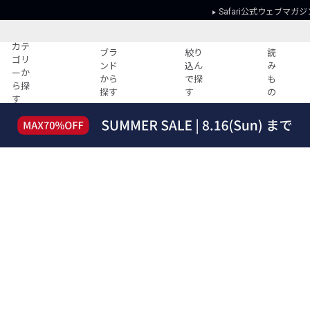
Safari公式ウェブマガジ
カテ
ブラ
絞り
読
ゴリ
ンド
込ん
み
ーか
から
で探
も
ら探
探す
す
の
す
読みもの
ガイド
ー
すべての記事
ショッピング
2026年のイチオシTシャツ！
初めての方
“WP”のイージーパンツを徹底解説&コ
Club Safari
ーデ紹介
よくある質問
HOTなコーデ TOP20
会社概要
ディネート
新ブランドご紹介！
会員利用規約
人気記事ランキング
プライバシー
バイヤーズ レコメンド
特定商取引に
今週の別注アイテム
ウィークリーコーデ