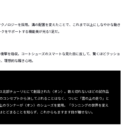
ド)」テクノロジーを採用。溝の配置を変えたことで、これまで以上にしなやかな動き
ークをサポートする機能美が光る1足だ。
地時の衝撃を吸収。コートシューズのスマートな見た目に反して、驚くほどクッショ
た、理想的な履き心地。
イス北部チューリヒにて創設された〈オン〉。数え切れないほどの試作品
のコンセプトから決してぶれることはなく、ついに「雲の上の走り」と
以上のランナーが〈オン〉のシューズを愛用。「ランニングの世界を変え
はとどまることを知らず、これからもますます目が離せない。