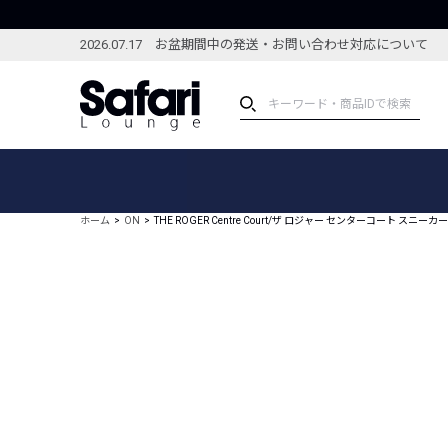
2026.07.17 お盆期間中の発送・お問い合わせ対応について
アイテム
スペシャル
カテゴリーから探す
スペシャルフィーチャ
ホーム
ON
THE ROGER Centre Court/ザ ロジャー センターコート スニーカー
ブランドから探す
特集記事
絞り込んで探す
新着アイテム
コーディネート
編集部のおすすめアイテム
編集部のおすすめコー
ランキング
雑誌・カタログ掲載アイテム
セール