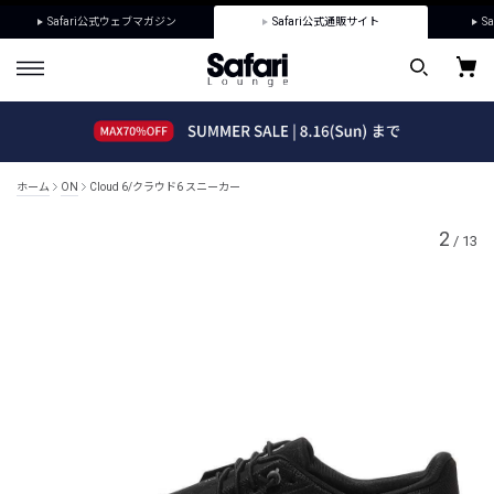
Safari公式ウェブマガジン
Safari公式通販サイト
Sa
ホーム
ON
Cloud 6/クラウド6 スニーカー
2
/
13