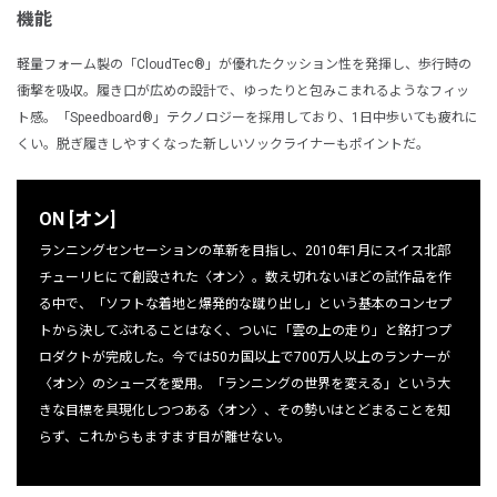
機能
軽量フォーム製の「CloudTec®」が優れたクッション性を発揮し、歩行時の
衝撃を吸収。履き口が広めの設計で、ゆったりと包みこまれるようなフィッ
ト感。「Speedboard®」テクノロジーを採用しており、1日中歩いても疲れに
くい。脱ぎ履きしやすくなった新しいソックライナーもポイントだ。
ON [オン]
ランニングセンセーションの革新を目指し、2010年1月にスイス北部
チューリヒにて創設された〈オン〉。数え切れないほどの試作品を作
る中で、「ソフトな着地と爆発的な蹴り出し」という基本のコンセプ
トから決してぶれることはなく、ついに「雲の上の走り」と銘打つプ
ロダクトが完成した。今では50カ国以上で700万人以上のランナーが
〈オン〉のシューズを愛用。「ランニングの世界を変える」という大
きな目標を具現化しつつある〈オン〉、その勢いはとどまることを知
らず、これからもますます目が離せない。