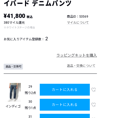
イパード デニムパンツ
¥41,800
商品ID：53569
税込
380マイル還元
マイルについて
※ホワイトステージの場合
2
お気に入りアイテム登録数：
ラッピングキットを購入
返品・交換について
返品・交換可
29
カートに入れる
残り2点
30
カートに入れる
インディゴ
残り1点
31