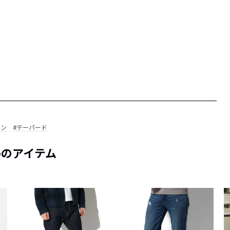
パン
#テーパード
めのアイテム