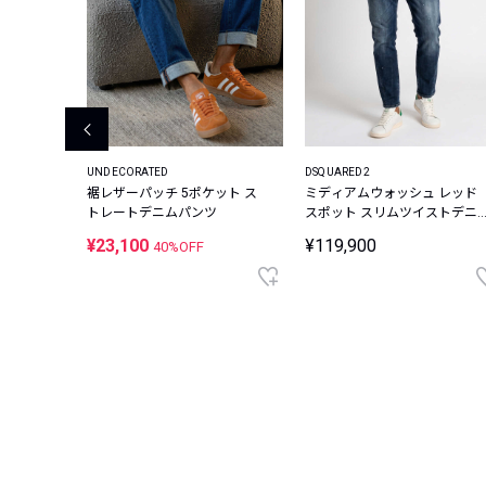
UNDECORATED
DSQUARED2
ィーン ス
裾レザーパッチ 5ポケット ス
ミディアムウォッシュ レッド
ムパンツ
トレートデニムパンツ
スポット スリムツイストデニ
ムパンツ
¥23,100
¥119,900
40%OFF