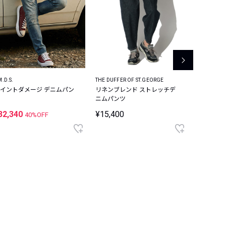
M.D.S.
THE DUFFER OF ST.GEORGE
REPLAY
イントダメージ デニムパン
リネンブレンド ストレッチデ
AIDEEN
ニムパンツ
フィット 
ンツ
32,340
¥15,400
¥19,80
40%OFF