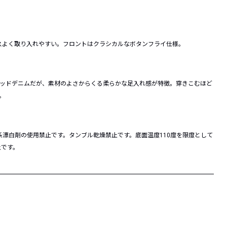
スよく取り入れやすい。フロントはクラシカルなボタンフライ仕様。
リジッドデニムだが、素材のよさからくる柔らかな足入れ感が特徴。穿きこむほど
。
系漂白剤の使用禁止です。タンブル乾燥禁止です。底面温度110度を限度として
止です。