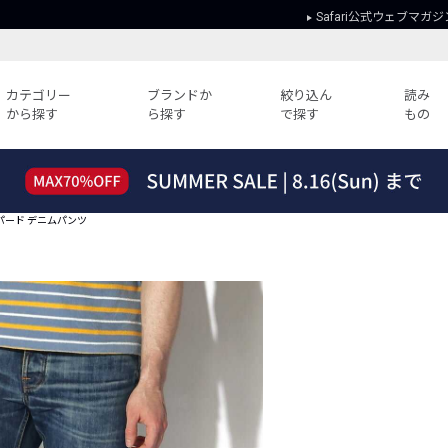
Safari公式ウェブマガジ
カテゴリー
ブランドか
絞り込ん
読み
から探す
ら探す
で探す
もの
読みもの
ガイド
ー
すべての記事
ショッピング
テイパード デニムパンツ
2026年のイチオシTシャツ！
初めての方
“WP”のイージーパンツを徹底解説&コ
Club Safari
ーデ紹介
よくある質問
HOTなコーデ TOP20
会社概要
ディネート
新ブランドご紹介！
会員利用規約
人気記事ランキング
プライバシー
バイヤーズ レコメンド
特定商取引に
今週の別注アイテム
ウィークリーコーデ