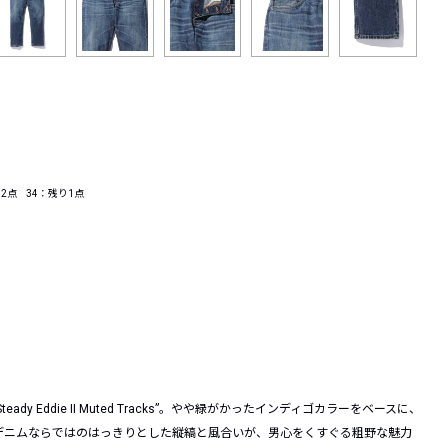
2点 34：残り1点
Eddie II Muted Tracks”。やや緑がかったインディゴカラーをベースに、
デニムならではのはっきりとした縦縞と風合いが、男心をくすぐる粗野な魅力