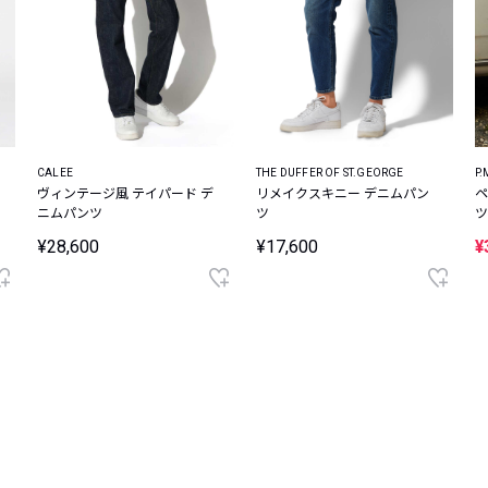
CALEE
THE DUFFER OF ST.GEORGE
P.
ヴィンテージ風 テイパード デ
リメイクスキニー デニムパン
ペ
ニムパンツ
ツ
ツ
¥28,600
¥17,600
¥