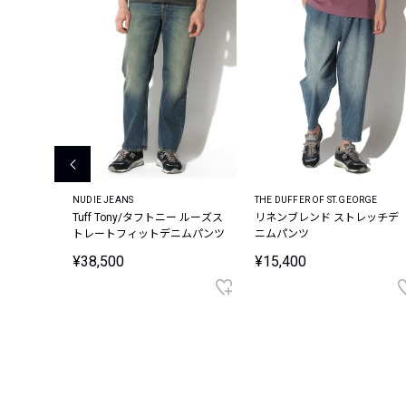
NUDIE JEANS
THE DUFFER OF ST.GEORGE
キパンツ
Tuff Tony/タフトニー ルーズス
リネンブレンド ストレッチデ
トレートフィットデニムパンツ
ニムパンツ
¥38,500
¥15,400