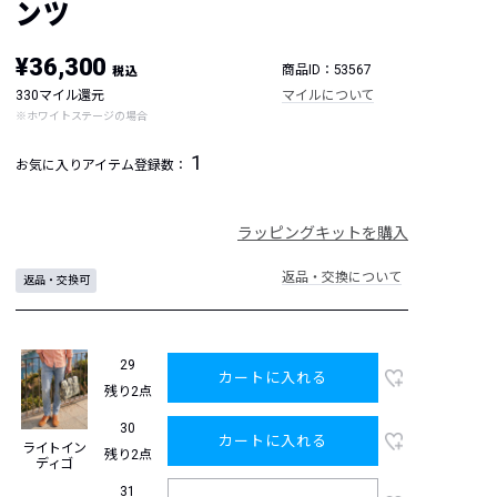
ンツ
¥36,300
商品ID：53567
税込
330マイル還元
マイルについて
※ホワイトステージの場合
1
お気に入りアイテム登録数：
ラッピングキットを購入
返品・交換について
返品・交換可
29
カートに入れる
残り2点
30
カートに入れる
ライトイン
残り2点
ディゴ
31