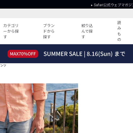
Safari公式ウェブマガジ
読
カテゴリ
ブラン
絞り込
み
ーから探
ドから
んで探
も
す
探す
す
の
読みもの
ガイド
ー
すべての記事
ショッピング
パンツ
2026年のイチオシTシャツ！
初めての方
“WP”のイージーパンツを徹底解説&コ
Club Safari
ーデ紹介
よくある質問
HOTなコーデ TOP20
会社概要
ディネート
新ブランドご紹介！
会員利用規約
人気記事ランキング
プライバシー
バイヤーズ レコメンド
特定商取引に
今週の別注アイテム
ウィークリーコーデ