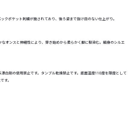
バックポケット刺繍が施されており、後ろ姿まで抜け目のない仕上がり。
かなオンスと伸縮性により、穿き始めから柔らかく脚に馴染む。細身のシルエ
系漂白剤の使用禁止です。タンブル乾燥禁止です。底面温度110度を限度として
止です。