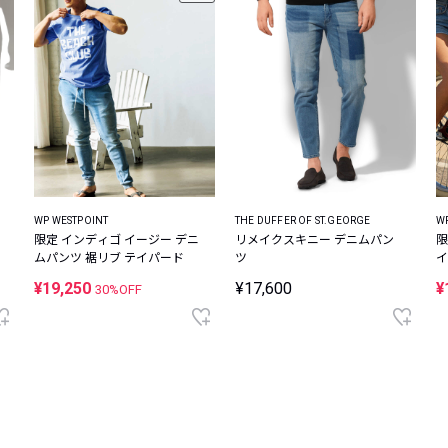
WP WESTPOINT
THE DUFFER OF ST.GEORGE
W
限定 インディゴ イージー デニ
リメイクスキニー デニムパン
限
ムパンツ 裾リブ テイパード
ツ
イ
¥19,250
¥17,600
¥
30%OFF