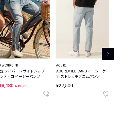
P WESTPOINT
AOURE
UPPER HIG
定 テイパード サイドジップ
AOURE×RED CARD イージーケ
別注限定 F
ンディゴ イージーパンツ
ア ストレッチデニムパンツ
パンツ
18,480
¥27,500
¥14,30
40%OFF