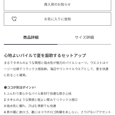
再入荷のお知らせ
お気に入りに登録
商品詳細
サイズ詳細
心地よいパイルで夏を謳歌するセットアップ
まるでタオルのような質感と吸水性が魅力のパイルショーツ。ウエストはイ
ージー仕様でリラックス感抜群。海辺やワンマイルウエアとして、夏を快適
に彩ること確実。
⚫️ココが別注ポイント!
1.
ふんわり柔らかなパイル素材で快適な穿き心地
2.
タオルのような質感と程よい厚みでリラックス感◎
3.
吸水性に優れ、汗ばむ季節でも快適
4.
表の裾に波ロゴ、裏にはコラボロゴ刺繍をあしらい、さりげないアクセント