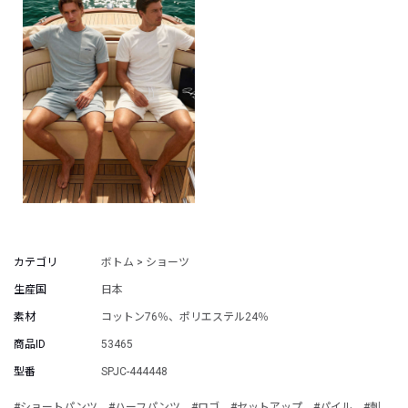
カテゴリ
ボトム > ショーツ
生産国
日本
素材
コットン76％、ポリエステル24％
商品ID
53465
型番
SPJC-444448
#ショートパンツ
#ハーフパンツ
#ロゴ
#セットアップ
#パイル
#刺