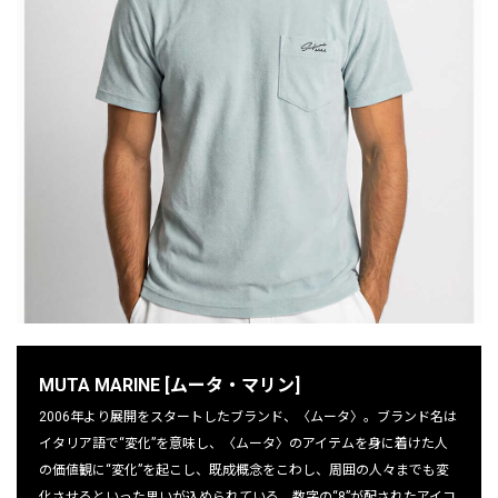
MUTA MARINE [ムータ・マリン]
2006年より展開をスタートしたブランド、〈ムータ〉。ブランド名は
イタリア語で“変化”を意味し、〈ムータ〉のアイテムを身に着けた人
の価値観に“変化”を起こし、既成概念をこわし、周囲の人々までも変
化させるといった思いが込められている。数字の“8”が配されたアイコ