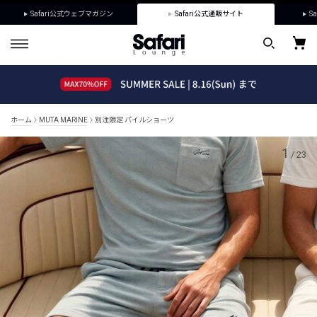
Safari公式ウェブマガジン
Safari公式通販サイト
Sa
ホーム
MUTA MARINE
別注限定 パイルショーツ
1
/
23