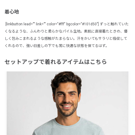
着心地
[linkbutton lead="" link="" color="#fff" bgcolor="#101d50"] ずっと触れていた
くなるような、ふんわりと柔らかなパイル生地。素肌に直接着たときの、優
しく包みこまれるような感触がたまらない。汗をかいてもサラリと吸収して
くれるので、強い日差しの下でも常に快適な状態を保てるはず。
セットアップで着れるアイテムはこちら