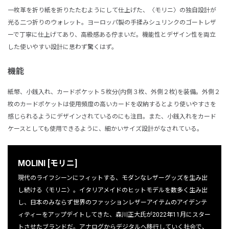
一枚革を折り紙を折りたたむようにして仕上げた、〈モリニ〉の独自設計が
光る二つ折りのウォレット。ヨーロッパ製の手揉みシュリンクのゴートレザ
ーで丁寧に仕上げてあり、高級感ある佇まいだ。機能性とデザイン性を両立
した使いやすい設計に思わず驚くはず。
機能
紙幣、小銭入れ、カードポケット５枚分(内側３枚、外側２枚)を装備。外側２
枚のカードポケットは使用頻度の高いカードを収納するとより使いやすさを
感じられるようにデザインされているのにも注目。また、小銭入れをカード
ケースとしても使用できるように、細かいサイズ設計がなされている。
MOLINI [モリニ]
現代のライフシーンにフィットする、モダンなレザーグッズを生み出
し続ける〈モリニ〉。イタリアメイドのヒットモデルを数多く生み出
し、日本のみならず世界のファッションレザーアイテムのアイデンテ
ィティーをアップデイトしてきた、森川正大氏が2022年11月にスター
トさせたブランドだ。アナログからデジタルへ移行していく社会で、