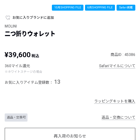
10月SHOPPING FILE
6月SHOPPING FILE
Safari掲載
お気に入りブランドに追加
MOLINI
二つ折りウォレット
¥39,600
商品ID : 45386
税込
360マイル還元
Safariマイルについて
※ホワイトステージの場合
13
お気に入りアイテム登録数：
ラッピングキットを購入
返品・交換について
返品・交換可
再入荷のお知らせ