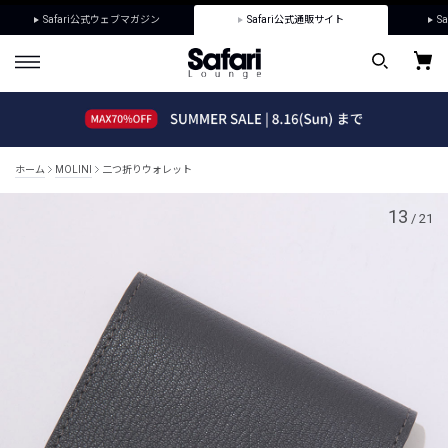
Safari公式ウェブマガジン
Safari公式通販サイト
Sa
ホーム
MOLINI
二つ折りウォレット
13
/
21