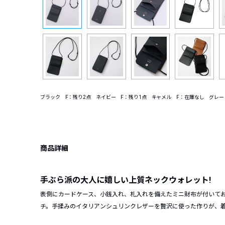
ブラック F：残り2点 ネイビー F：残り1点 キャメル F：在庫なし グレー
商品詳細
手ぶら派の大人に嬉しい上質ネックウォレット!
表側にカードケース、小銭入れ、札入れを備えたミニ財布が付いてお
チ。手揉みのイタリアンシュリンクレザーを贅沢に使った作りが、