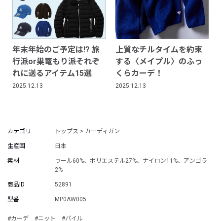
年末年始のご予定は!? 旅
上質なチルタイムを約束
行派or巣篭もり派それぞ
する〈メイプル〉のふっ
れに送るアイテム15選
くらカーデ！
2025.12.13
2025.12.13
カテゴリ
トップス > カーディガン
生産国
日本
素材
ウール60%、ポリエステル27%、ナイロン11%、アンゴラ
2%
商品ID
52891
型番
MP0AW005
#カーデ
#ニット
#パイル