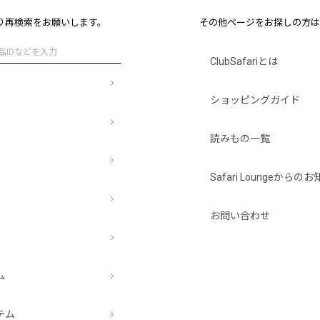
レコメンドアイテム
り再検索をお願いします。
その他ページをお探しの方は
ピックアップアイテム
フォーカスブランド
ClubSafariとは
セールおすすめアイテム
人気アイテム TOP 15
ショッピングガイド
読みもの一覧
Safari Loungeから
お問い合わせ
ム
テム