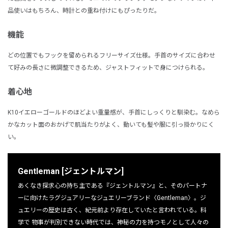
品使いはもちろん、時計との重ね付けにもぴったりだ。
機能
どの位置でもフックを留められるフリーサイズ仕様。手首のサイズに合わせ
て好みの長さに微調整できるため、ジャストフィットで身につけられる。
着心地
K10イエローゴールドのほどよい重量感が、手首にしっくりと馴染む。なめら
かなカット面のおかげで肌当たりがよく、動いても髪や服に引っ掛かりにく
い。
Gentleman [ジェントルマン]
あくなき探求心の持ち主である『ジェントルマン』と、そのパートナ
ーに向けたラグジュアリーなジュエリーブランド〈Gentleman〉。ジ
ュエリーの歴史は古く、紀元前より存在していたと言われている。科
学で 物事が判別できない時代では、神秘の力を持つモノとして人々の