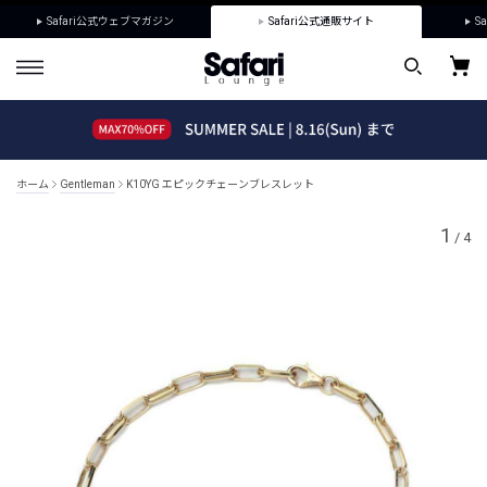
Safari公式ウェブマガジン
Safari公式通販サイト
Sa
ホーム
Gentleman
K10YG エピックチェーンブレスレット
1
/
4