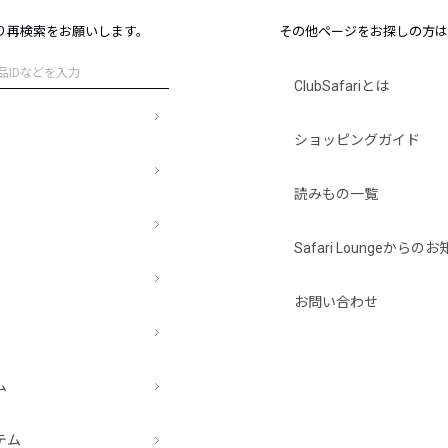
レコメンドアイテム
り再検索をお願いします。
その他ページをお探しの方は
ピックアップアイテム
フォーカスブランド
ClubSafariとは
セールおすすめアイテム
人気アイテム TOP 15
ショッピングガイド
読みもの一覧
Safari Loungeから
お問い合わせ
ム
テム