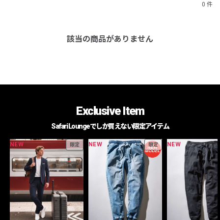
0 件
該当の商品がありません
Exclusive Item
Safari Loungeでしか買えない限定アイテム
NEW
NEW
NEW
限定
限定