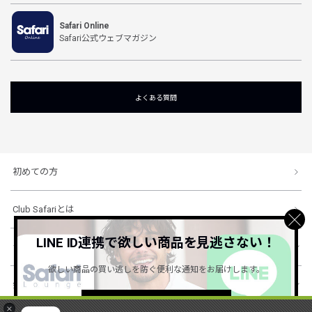
Safari Online
Safari公式ウェブマガジン
よくある質問
初めての方
Club Safariとは
LINE ID連携で欲しい商品を見逃さない！
ショッピングガイド
欲しい商品の買い逃しを防ぐ便利な通知をお届けします。
会社概要・規約
詳しくはこちら ＞
×