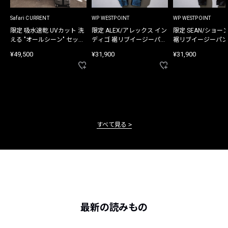
Safari CURRENT
WP WESTPOINT
WP WESTPOINT
限定 吸水速乾 UVカット 洗
限定 ALEX/アレックス イン
限定 SEAN/ショー
える "オールシーン" セット
ディゴ 裾リブイージーパン
裾リブイージーパン
アップ
ツ
¥49,500
¥31,900
¥31,900
すべて見る
最新の読みもの