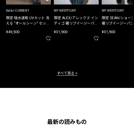
Safari CURRENT
WP WESTPOINT
WP WESTPOINT
限定 吸水速乾 UVカット 洗
限定 ALEX/アレックス イン
限定 SEAN/ショー
える "オールシーン" セット
ディゴ 裾リブイージーパン
裾リブイージーパン
アップ
ツ
¥49,500
¥31,900
¥31,900
すべて見る
最新の読みもの