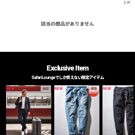
0 件
該当の商品がありません
Exclusive Item
Safari Loungeでしか買えない限定アイテム
NEW
NEW
NEW
限定
限定