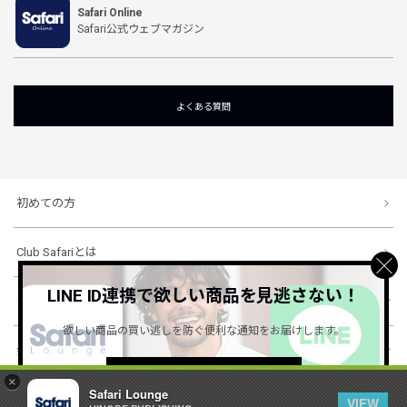
Safari Online
Safari公式ウェブマガジン
よくある質問
初めての方
Club Safariとは
LINE ID連携で欲しい商品を見逃さない！
ショッピングガイド
欲しい商品の買い逃しを防ぐ便利な通知をお届けします。
会社概要・規約
詳しくはこちら ＞
×
Safari Lounge
VIEW