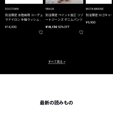
DOGTOWN
YANUK
MUTA MARINE
別注限定 水陸両用 コーデュ
別注限定 ペイント加工 リゾ
別注限定 ロゴキャ
ラナイロン 半袖ラッシュガ
ートジーンズ デニムパンツ
¥9,900
ード
¥14,300
¥18,150
50%OFF
すべて見る
最新の読みもの