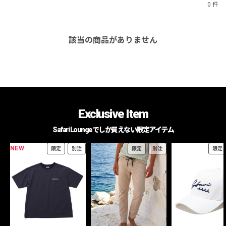
0 件
該当の商品がありません
Exclusive Item
Safari Loungeでしか買えない限定アイテム
NEW
限定
別注
限定
別注
限定