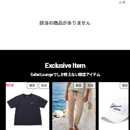
0 件
該当の商品がありません
Exclusive Item
Safari Loungeでしか買えない限定アイテム
NEW
限定
別注
限定
別注
限定