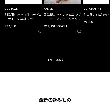
DOGTOWN
YANUK
MUTA MARINE
別注限定 水陸両用 コーデュ
別注限定 ペイント加工 リゾ
別注限定 ロゴキャ
ラナイロン 半袖ラッシュガ
ートジーンズ デニムパンツ
¥9,900
ード
¥14,300
¥18,150
50%OFF
すべて見る
最新の読みもの