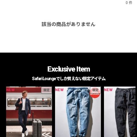
0 件
該当の商品がありません
Exclusive Item
Safari Loungeでしか買えない限定アイテム
NEW
NEW
NEW
限定
限定