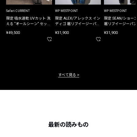
Safari CURRENT
WP WESTPOINT
WP WESTPOINT
限定 吸水速乾 UVカット 洗
限定 ALEX/アレックス イン
限定 SEAN/ショー
える "オールシーン" セット
ディゴ 裾リブイージーパン
裾リブイージーパン
アップ
ツ
¥49,500
¥31,900
¥31,900
すべて見る
最新の読みもの