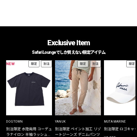
Exclusive Item
Safari Loungeでしか買えない限定アイテム
NEW
限定
別注
限定
別注
限定
DOGTOWN
YANUK
MUTA MARINE
別注限定 水陸両用 コーデュ
別注限定 ペイント加工 リゾ
別注限定 ロゴキャ
ラナイロン 半袖ラッシュガ
ートジーンズ デニムパンツ