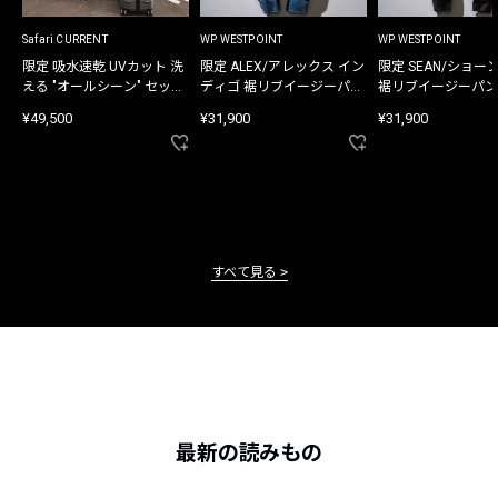
Safari CURRENT
WP WESTPOINT
WP WESTPOINT
限定 吸水速乾 UVカット 洗
限定 ALEX/アレックス イン
限定 SEAN/ショー
える "オールシーン" セット
ディゴ 裾リブイージーパン
裾リブイージーパン
アップ
ツ
¥49,500
¥31,900
¥31,900
すべて見る
最新の読みもの