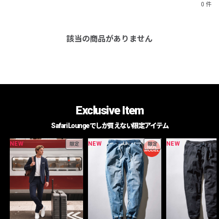
0 件
該当の商品がありません
Exclusive Item
Safari Loungeでしか買えない限定アイテム
NEW
NEW
NEW
限定
限定