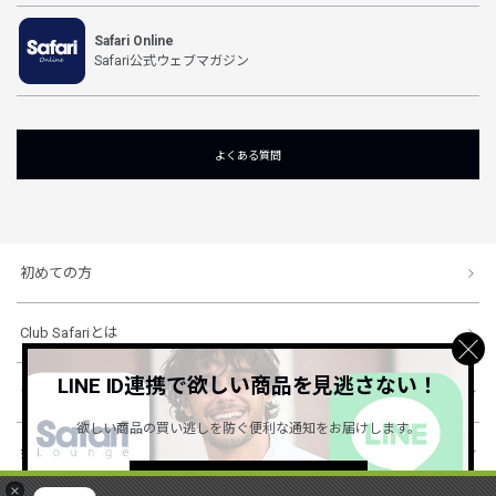
Safari Online
Safari公式ウェブマガジン
よくある質問
初めての方
Club Safariとは
LINE ID連携で欲しい商品を見逃さない！
ショッピングガイド
欲しい商品の買い逃しを防ぐ便利な通知をお届けします。
会社概要・規約
詳しくはこちら ＞
×