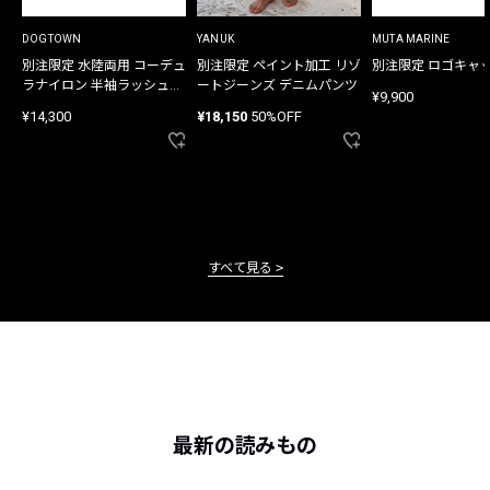
DOGTOWN
YANUK
MUTA MARINE
別注限定 水陸両用 コーデュ
別注限定 ペイント加工 リゾ
別注限定 ロゴキャ
ラナイロン 半袖ラッシュガ
ートジーンズ デニムパンツ
¥9,900
ード
¥14,300
¥18,150
50%OFF
すべて見る
最新の読みもの