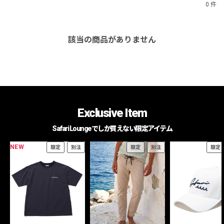
0 件
該当の商品がありません
Exclusive Item
Safari Loungeでしか買えない限定アイテム
NEW
限定
別注
限定
別注
限定