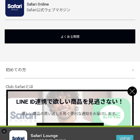
Safari Online
Safari公式ウェブマガジン
よくある質問
初めての方
Club Safariとは
LINE ID連携で欲しい商品を見逃さない！
ショッピングガイド
欲しい商品の買い逃しを防ぐ便利な通知をお届けします。
会社概要・規約
詳しくはこちら ＞
×
Safari Lounge
VIEW