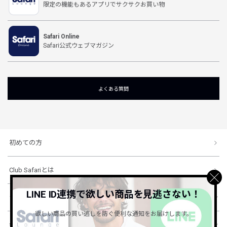
限定の機能もあるアプリでサクサクお買い物
Safari Online
Safari公式ウェブマガジン
よくある質問
初めての方
Club Safariとは
LINE ID連携で欲しい商品を見逃さない！
ショッピングガイド
欲しい商品の買い逃しを防ぐ便利な通知をお届けします。
会社概要・規約