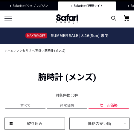
Safari公式ウェブマガジン
Safari公式通販サイト
Sa
ホーム
アクセサリー/時計
腕時計 (メンズ)
腕時計 (メンズ)
対象件数 : 0件
セール価格
すべて
通常価格
絞り込み
価格の安い順