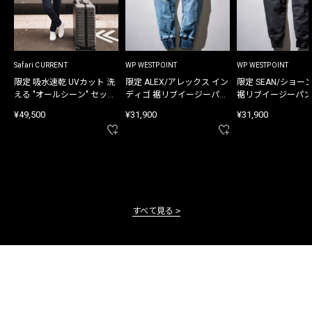
Safari CURRENT
WP WESTPOINT
WP WESTPOINT
限定 吸水速乾 UVカット 洗
限定 ALEX/アレックス イン
限定 SEAN/ショー
える "オールシーン" セット
ディゴ 裾リブイージーパン
裾リブイージーパン
アップ
ツ
¥49,500
¥31,900
¥31,900
すべて見る