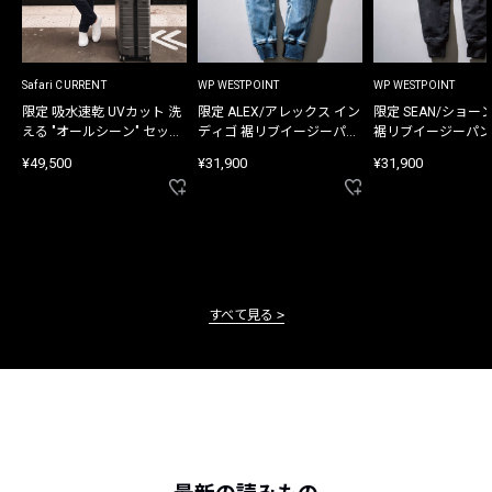
Safari CURRENT
WP WESTPOINT
WP WESTPOINT
限定 吸水速乾 UVカット 洗
限定 ALEX/アレックス イン
限定 SEAN/ショー
える "オールシーン" セット
ディゴ 裾リブイージーパン
裾リブイージーパン
アップ
ツ
¥49,500
¥31,900
¥31,900
すべて見る