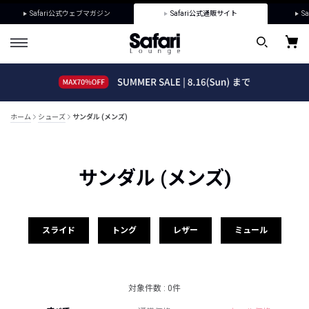
Safari公式ウェブマガジン
Safari公式通販サイト
Sa
ホーム
シューズ
サンダル (メンズ)
サンダル (メンズ)
スライド
トング
レザー
ミュール
対象件数 : 0件