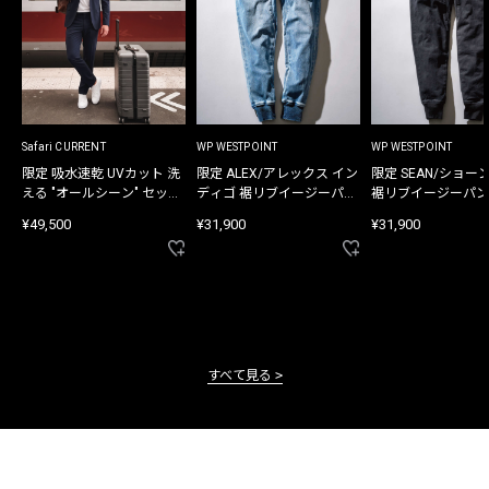
Safari CURRENT
WP WESTPOINT
WP WESTPOINT
限定 吸水速乾 UVカット 洗
限定 ALEX/アレックス イン
限定 SEAN/ショー
える "オールシーン" セット
ディゴ 裾リブイージーパン
裾リブイージーパン
アップ
ツ
¥49,500
¥31,900
¥31,900
すべて見る