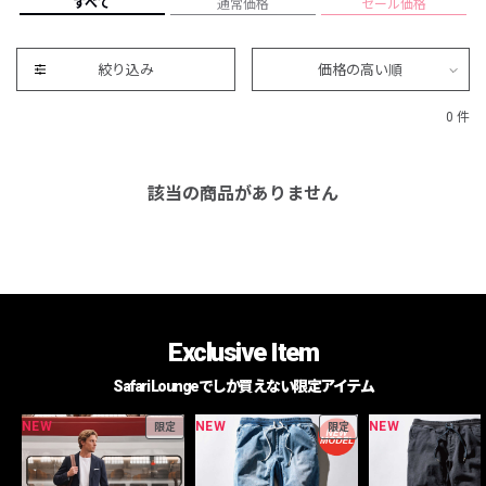
すべて
通常価格
セール価格
絞り込み
価格の高い順
0 件
該当の商品がありません
Exclusive Item
Safari Loungeでしか買えない限定アイテム
NEW
NEW
NEW
限定
限定