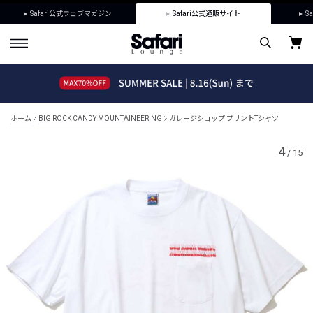
Safari公式ウェブマガジン
Safari公式通販サイト
Sa
ホーム
BIG ROCK CANDY MOUNTAINEERING
ガレージショップ プリントTシャツ
4
/
15