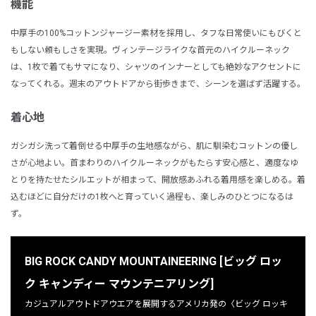
機能
中厚手の100%コットンジャージー素材を採用し、タフな日常使いにもびくと
もしない頼もしさを実現。ヴィンテージライクな首元のハイクルーネック
は、1枚で着てもサマになり、シャツのインナーとしても絶妙なアクセントに
なってくれる。週末のアウトドアから街歩きまで、シーンを選ばず活躍する。
着心地
ガシガシ洗って着倒せる中厚手の生地感ながら、肌に馴染むコットンの優し
さが心地よい。首まわりのハイクルーネックがもたらす安心感と、適度なゆ
とりを持たせたシルエットが相まって、開放感あふれる着用感を楽しめる。着
込むほどに自分だけの1枚へと育っていく過程も、楽しみのひとつになるは
ず。
BIG ROCK CANDY MOUNTAINEERING [ビッグ ロッ
ク キャンディー マウンテニアリング]
カジュアルアウトドアウエアを展開するアメリカ発の〈ビッグ ロッキ