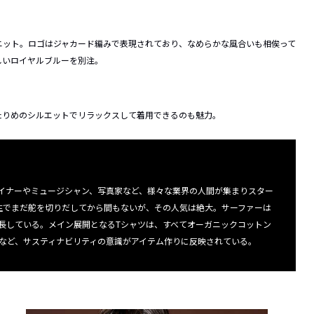
ニット。ロゴはジャカード編みで表現されており、なめらかな風合いも相俟って
しいロイヤルブルーを別注。
たりめのシルエットでリラックスして着用できるのも魅力。
イナーやミュージシャン、写真家など、様々な業界の人間が集まりスター
誕生でまだ舵を切りだしてから間もないが、その人気は絶大。サーファーは
長している。メイン展開となるTシャツは、すべてオーガニックコットン
など、サスティナビリティの意識がアイテム作りに反映されている。