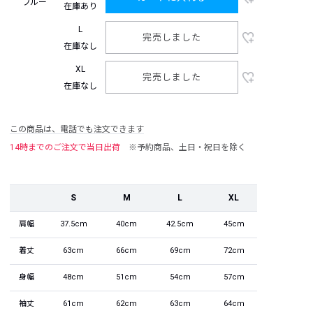
ブルー
在庫あり
L
完売しました
在庫なし
XL
完売しました
在庫なし
この商品は、電話でも注文できます
14時までのご注文で当日出荷
※予約商品、土日・祝日を除く
S
M
L
XL
肩幅
37.5cm
40cm
42.5cm
45cm
着丈
63cm
66cm
69cm
72cm
身幅
48cm
51cm
54cm
57cm
袖丈
61cm
62cm
63cm
64cm