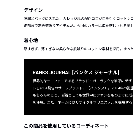
デザイン
左胸とバックに入れた、カレッジ風の配色ロゴが目を引くコットン
細部まで高級感漂うアイテムだ。今回のカラーは海を感じさせる美
着心地
厚すぎず、薄すぎない柔らかな肌触りのコットン素材を採用。ゆっ
BANKS JOURNAL [バンクス ジャーナル]
世界的なサーファーであるブラッド・ガーラックを筆頭にデザ
トしたLA発信のサーフブランド、〈バンクス〉。2014年の
もちろんのこと、街着としても世界中にファンをもつまでに成
を使用。また、ネームにはリサイクルポリエステルを採用する
この商品を使用しているコーディネート