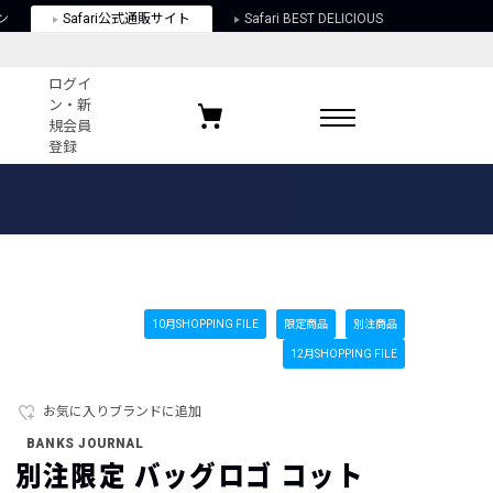
ン
Safari公式通販サイト
Safari BEST DELICIOUS
ログイ
ン・新
規会員
登録
ログイン・新規会員登録
お気に入りアイテム
ガイド
お気に入りブランド
お気に入り記事
最近チェックしたアイテム
10月SHOPPING FILE
限定商品
別注商品
12月SHOPPING FILE
ポリシー
お気に入りブランドに追加
関する法律
BANKS JOURNAL
別注限定 バッグロゴ コット