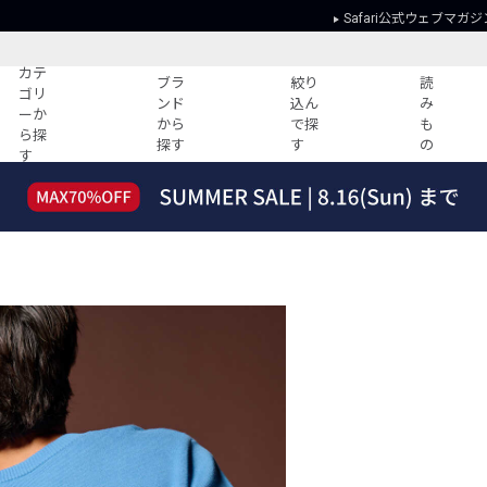
Safari公式ウェブマガジ
カテ
ブラ
絞り
読
ゴリ
ンド
込ん
み
ーか
から
で探
も
ら探
探す
す
の
す
読みもの
ガイド
ー
すべての記事
ショッピング
2026年のイチオシTシャツ！
初めての方
“WP”のイージーパンツを徹底解説&コ
Club Safari
ーデ紹介
よくある質問
HOTなコーデ TOP20
会社概要
ディネート
新ブランドご紹介！
会員利用規約
人気記事ランキング
プライバシー
バイヤーズ レコメンド
特定商取引に
今週の別注アイテム
ウィークリーコーデ