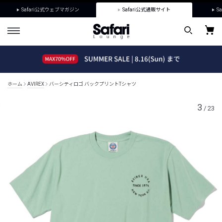
Safari公式ウェブマガジン
Safari公式通販サイト
Sa
ホーム
AVIREX
バーシティロゴ バックプリントTシャツ
3
/
23