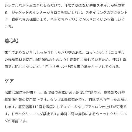
シンプルなボトムに合わせるだけで、手抜き感のない週末スタイルが完成す
る。ジャケットのインナーからロゴを覗かせれば、スタイリングのアクセント
に。特殊な糸の構造により、毛羽立ちやピリングがおきにくいのも嬉しいと
ころ。
着心地
薄手でありながらもしっかりとしたハリ感のある、コットンとポリエステル
の混紡素材を使用。綿100%のものよりも速乾性に優れているため、汗ばむ季
節でも肌にベタつかず、1日中サラッと快適な着心地をキープしてくれる。
ケア
温度は30度を限度とし、洗濯機で非常に弱い洗濯が可能です。塩素系及び酸
素系漂白剤の使用禁止です。タンブル乾燥禁止です。日陰で吊り干しをお願い
します。底面温度110度を限度としてスチームなしでアイロン仕上げが可能で
す。ドライクリーニング禁止です。非常に弱い操作によるウェットクリーニン
グが可能です。