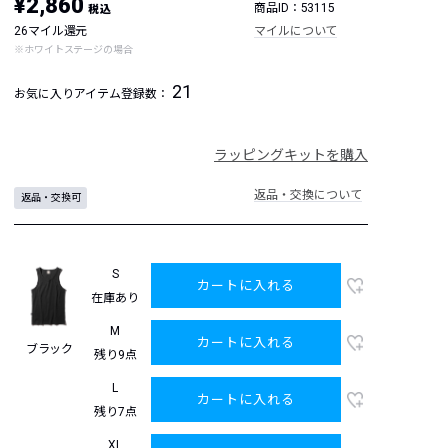
¥2,860
商品ID：53115
税込
26マイル還元
マイルについて
※ホワイトステージの場合
21
お気に入りアイテム登録数：
ラッピングキットを購入
返品・交換について
返品・交換可
S
カートに入れる
在庫あり
M
カートに入れる
ブラック
残り9点
L
カートに入れる
残り7点
XL