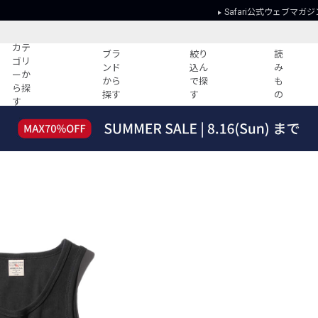
Safari公式ウェブマガジ
カテ
ブラ
絞り
読
ゴリ
ンド
込ん
み
ーか
から
で探
も
ら探
探す
す
の
す
読みもの
ガイド
ー
すべての記事
ショッピング
2026年のイチオシTシャツ！
初めての方
“WP”のイージーパンツを徹底解説&コ
Club Safari
ーデ紹介
よくある質問
HOTなコーデ TOP20
会社概要
ディネート
新ブランドご紹介！
会員利用規約
人気記事ランキング
プライバシー
バイヤーズ レコメンド
特定商取引に
今週の別注アイテム
ウィークリーコーデ