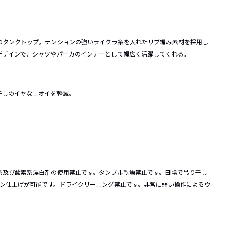
R”ラインのタンクトップ。テンションの強いライクラ糸を入れたリブ編み素材を採用し
デザインで、シャツやパーカのインナーとして幅広く活躍してくれる。
干しのイヤなニオイを軽減。
系及び酸素系漂白剤の使用禁止です。タンブル乾燥禁止です。日陰で吊り干し
ロン仕上げが可能です。ドライクリーニング禁止です。非常に弱い操作によるウ