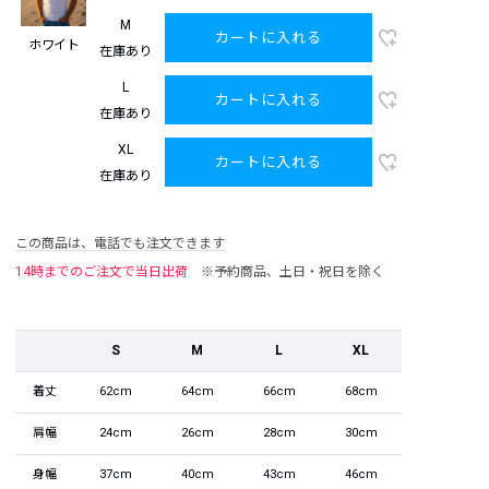
M
カートに入れる
ホワイト
在庫あり
L
カートに入れる
在庫あり
XL
カートに入れる
在庫あり
この商品は、電話でも注文できます
14時までのご注文で当日出荷
※予約商品、土日・祝日を除く
S
M
L
XL
着丈
62cm
64cm
66cm
68cm
肩幅
24cm
26cm
28cm
30cm
身幅
37cm
40cm
43cm
46cm